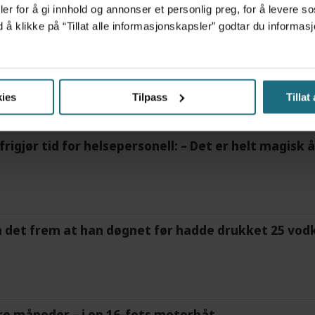
er for å gi innhold og annonser et personlig preg, for å levere s
d å klikke på “Tillat alle informasjonskapsler” godtar du inform
ov for psykisk helsehjelp
ies
Tilpass
Tillat
frigjør tid for helsepersonell: – Det er helt magisk
m det frem at han døgnet før hadde drukket 25 vodk
tre måneder – i en 16-fots motorbåt