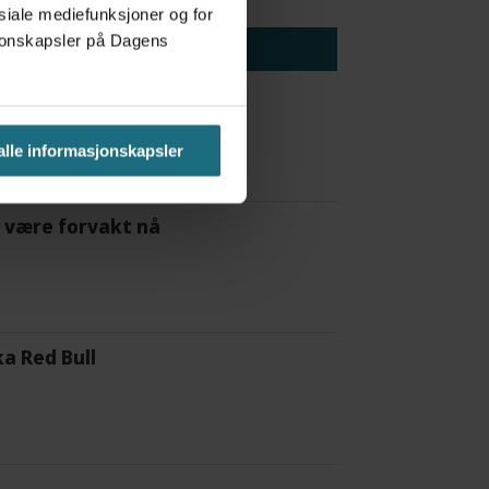
osiale mediefunksjoner og for
asjonskapsler på Dagens
 alle informasjonskapsler
 å være forvakt nå
a Red Bull