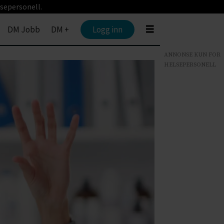
sepersonell.
DM Jobb
DM +
Logg inn
ANNONSE KUN FOR
HELSEPERSONELL