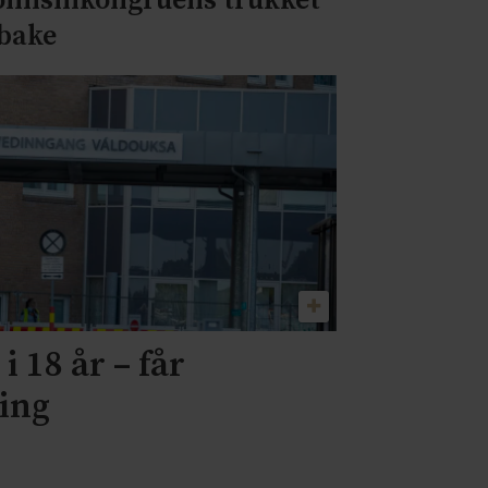
ønnsinkongruens trukket
lbake
i 18 år – får
ning