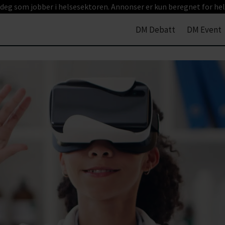
 deg som jobber i helsesektoren. Annonser er kun beregnet for hel
DM Debatt
DM Event