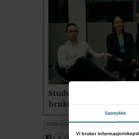
Studentbedrift utvikle
bruker flere helsefore
Samtykke
TEKNOLOGI
NYHETER
NASJONALT S
Vi bruker informasjonskapsl