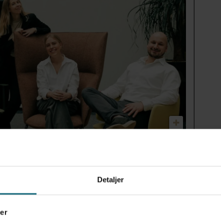
t VR-verktøy mot angst – nå
tak teknologien
Detaljer
ENTER FOR ALDRING OG HELSE
HELSETEKNOLOGI
ELDRE
er