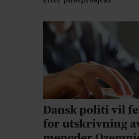
etter pilotprosjekt
Dansk politi vil f
for utskrivning a
mengder Ozempi