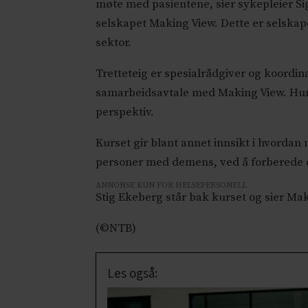
møte med pasientene, sier sykepleier Si
selskapet Making View. Dette er selskape
sektor.
Tretteteig er spesialrådgiver og koordin
samarbeidsavtale med Making View. Hun
perspektiv.
Kurset gir blant annet innsikt i hvorda
personer med demens, ved å forberede d
ANNONSE KUN FOR HELSEPERSONELL
Stig Ekeberg står bak kurset og sier Ma
(©NTB)
Les også: