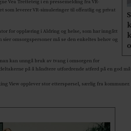
gne Vea Tretteteig i en pressemelding fra VR-
t som leverer VR-simuleringer til offentlig og privat
S
k
ator for opplæring i Aldring og helse, som har inngått
k
 sier omsorgspersoner må se den enkeltes behov og
o
n man kan unngå bruk av tvang i omsorgen for
eltakerne på å håndtere utfordrende atferd på en god må
king View opplever stor etterspørsel, særlig fra kommuner.