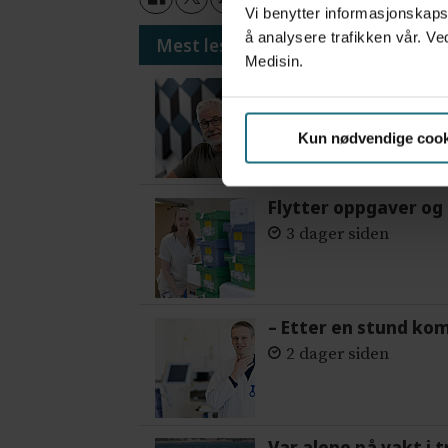
Vi benytter informasjonskapsl
å analysere trafikken vår. Ve
Mest lest siste syv dager:
Medisin.
Vi trenger en grunnl
3 dager siden
Kun nødvendige cook
Flytter oppgaver og 
3 dager siden
– Etter en stund ko
2 dager siden
Var alene på vakt i 