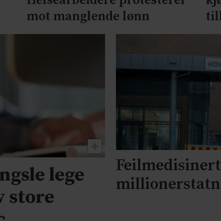
Helsearbeidere protesterer
kj
mot manglende lønn
ti
Feilmedisinert 
engsle lege
millionerstat
v store
c