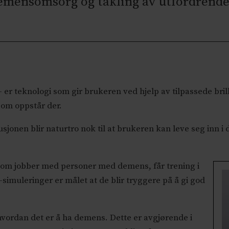
emensomsorg og takling av utfordrende 
) – er teknologi som gir brukeren ved hjelp av tilpassede bri
som oppstår der.
usjonen blir naturtro nok til at brukeren kan leve seg inn i
som jobber med personer med demens, får trening i
-simuleringer er målet at de blir tryggere på å gi god
 hvordan det er å ha demens. Dette er avgjørende i