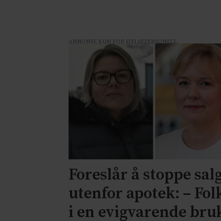
ANNONSE KUN FOR HELSEPERSONELL
Foreslår å stoppe sal
utenfor apotek: – Fol
i en evigvarende bru