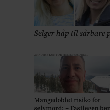
Selger håp til sårbare 
ANNONSE KUN FOR HELSEPERSONELL
Mangedoblet risiko for
selvmord: – Fastlegen bø