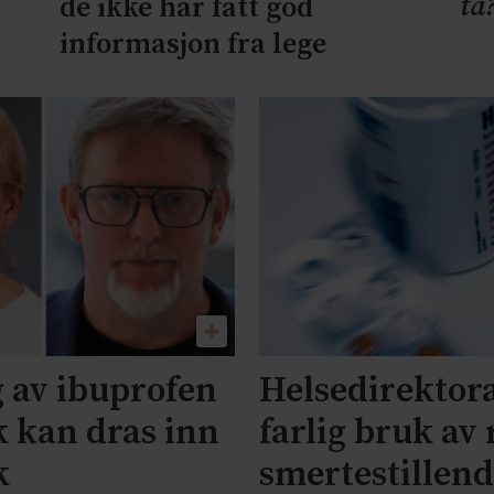
ta
de ikke har fått god
informasjon fra lege
g av ibuprofen
Helsedirektor
k kan dras inn
farlig bruk av
k
smertestillen