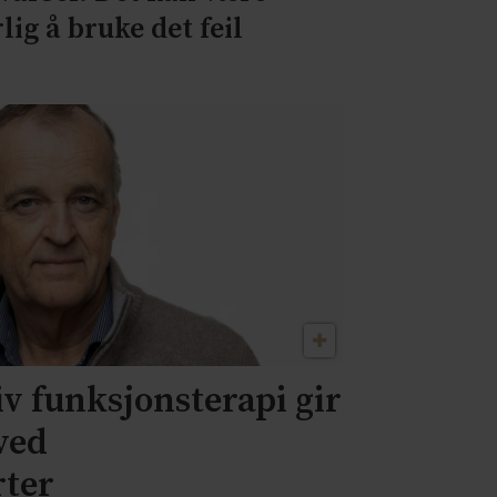
rlig å bruke det feil
iv funksjonsterapi gir
ved
rter