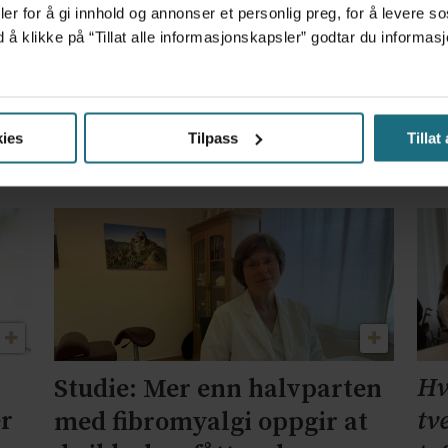
er for å gi innhold og annonser et personlig preg, for å levere s
d å klikke på “Tillat alle informasjonskapsler” godtar du inform
ar oftere
Nytt pasientfo
ies
Tilpass
Tillat
raskere hjelp 
Hv
Studie: Mer enn halvparten
er
tv
med fibromyalgi oppgir at