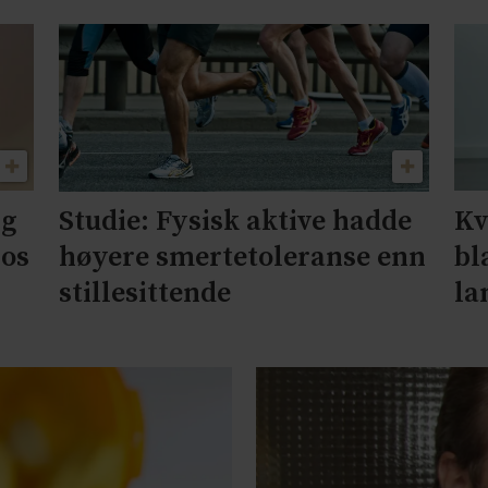
ng
Kv
Studie: Fysisk aktive hadde
hos
bl
høyere smertetoleranse enn
la
stillesittende