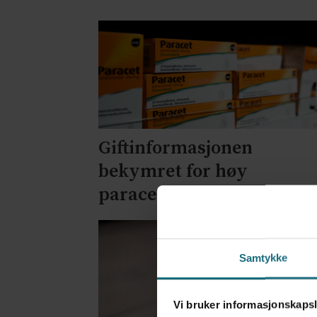
Giftinformasjonen
bekymret for høy
paracetamol-bruk
Samtykke
Vi bruker informasjonskapsl