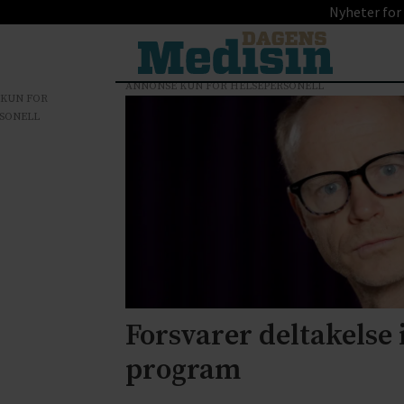
Nyheter for
ANNONSE KUN FOR HELSEPERSONELL
 KUN FOR
Tag:
SONELL
smertebehandling
Forsvarer deltakelse 
program