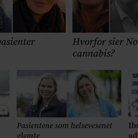
pasienter
Hvorfor sier No
cannabis?
Ib
Pasientene som helsevesenet
r
ad
glemte