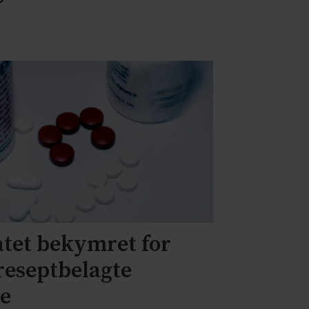
?
atet bekymret for
 reseptbelagte
de