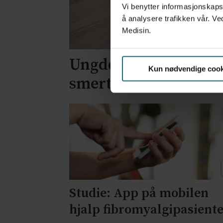
Vi benytter informasjonskapsl
å analysere trafikken vår. Ve
Medisin.
Ungdomsskolejenter t
Kun nødvendige cook
smertestillende
Studie: App på mobilen
hjalp fibromyalgipasient