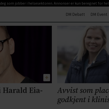
 deg som jobber i helsesektoren. Annonser er kun beregnet for hel
DM Debatt
DM Event
i Harald Eia-
Avvist som plac
godkjent i klini