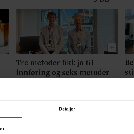
Be
Tre metoder fikk ja til
st
innføring og seks metoder
si
fikk nei
Detaljer
er