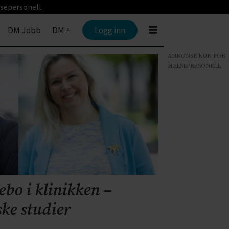
sepersonell.
DM Jobb
DM +
Logg inn
ANNONSE KUN FOR
HELSEPERSONELL
ebo i klinikken –
ske studier