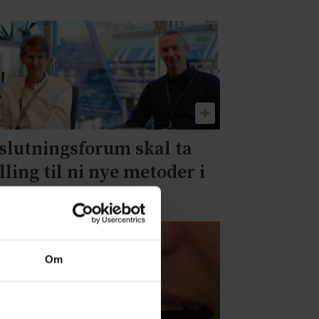
slutningsforum skal ta
illing til ni nye metoder i
tt mai-møte
Om