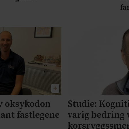
fa
av oksykodon
Studie: Kognit
lant fastlegene
varig bedring 
korsryggssme