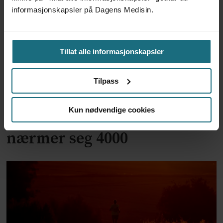
informasjonskapsler på Dagens Medisin.
Tillat alle informasjonskapsler
Tilpass
Kun nødvendige cookies
Ebola-smittetall i Kongo
nærmer seg 4000