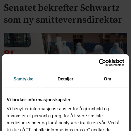
Senatet bekrefter Schwartz
som ny smittevernsdirektør
Samtykke
Detaljer
Om
Trump-administrasjonen
Vi bruker informasjonskapsler
bevilger over 2 milliarder til
Vi benytter informasjonskapsler for å gi innhold og
annonser et personlig preg, for å levere sosiale
kampen mot ebola
mediefunksjoner og for å analysere trafikken vår. Ved å
klikke på “Tillat alle informasjonskapsler” godtar du