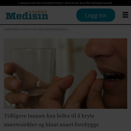
Lokalavisen for helsetjenesten. Annonser kun for helsepersonell.
Logg inn
ANNONSE KUN FOR HELSEPERSONELL
Tidligere innsats kan bidra til å bryte
smertesirkler og blant annet forebygge