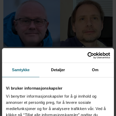
Om interpellasjonen om de nye
sykmeldingstakstene
Samtykke
Detaljer
Om
Senatet bekrefter Schwartz
Vi bruker informasjonskapsler
som ny smittevernsdirektør
Vi benytter informasjonskapsler for å gi innhold og
annonser et personlig preg, for å levere sosiale
mediefunksjoner og for å analysere trafikken vår. Ved å
klikke på “Tillat alle informasjonskapsler” godtar du