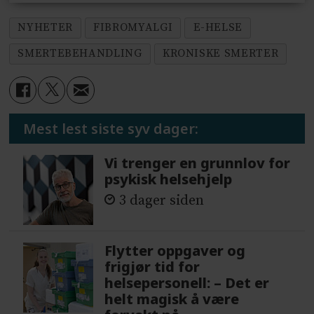
NYHETER
FIBROMYALGI
E-HELSE
SMERTEBEHANDLING
KRONISKE SMERTER
Mest lest siste syv dager:
Vi trenger en grunnlov for
psykisk helsehjelp
3 dager siden
Flytter oppgaver og
frigjør tid for
helsepersonell: – Det er
helt magisk å være