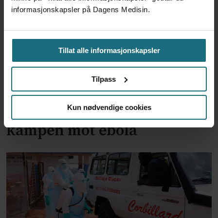
informasjonskapsler på Dagens Medisin.
Tillat alle informasjonskapsler
Tilpass
Trump-administrasjonen
bevilger over 2 milliarder til
Kun nødvendige cookies
kampen mot ebola