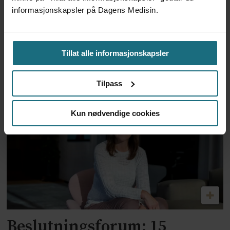
informasjonskapsler på Dagens Medisin.
brystkreftpasienter: –
Spennende funn som gir god
Tillat alle informasjonskapsler
grunn til å gjøre en større
studie
Tilpass
ANNONSE KUN FOR HELSEPERSONELL
Kun nødvendige cookies
Beslutningsforum: 15