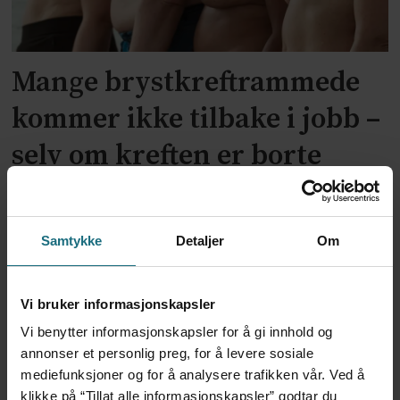
Mange brystkreftrammede
kommer ikke tilbake i jobb –
selv om kreften er borte
Samtykke
Detaljer
Om
Vi bruker informasjonskapsler
Vi benytter informasjonskapsler for å gi innhold og
annonser et personlig preg, for å levere sosiale
mediefunksjoner og for å analysere trafikken vår. Ved å
Hjertemedisin til
klikke på “Tillat alle informasjonskapsler” godtar du