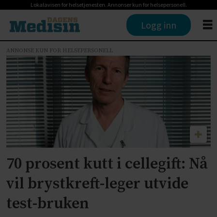
Lokalavisen for helsetjenesten. Annonser kun for helsepersonell.
Logg inn
ANNONSE KUN FOR HELSEPERSONELL
Tag:
brystkreft
70 prosent kutt i cellegift: Nå
vil brystkreft-leger utvide
test-bruken