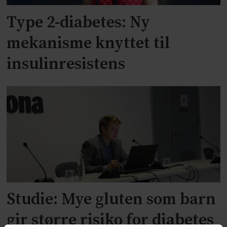
Type 2-diabetes: Ny
mekanisme knyttet til
insulinresistens
Studie: Mye gluten som barn
gir større risiko for diabetes