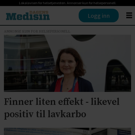
Lokalavisen for helsetjenesten. Annonser kun for helsepersonell.
Logg inn
ANNONSE KUN FOR HELSEPERSONELL
Tag:
easd
2019
Finner liten effekt - likevel
positiv til lavkarbo