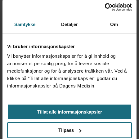
Enklere liv for diabetikere
Samtykke
Detaljer
Om
Vi bruker informasjonskapsler
Vi benytter informasjonskapsler for å gi innhold og
annonser et personlig preg, for å levere sosiale
mediefunksjoner og for å analysere trafikken vår. Ved å
klikke på “Tillat alle informasjonskapsler” godtar du
informasjonskapsler på Dagens Medisin.
Nyfødtdiabetes: – Pasientene
bør utredes for psykisk
Tillat alle informasjonskapsler
utviklingshemning tidligere
Tilpass