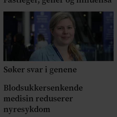
Fastleger, gener og influensa
Søker svar i genene
Blodsukkersenkende
medisin reduserer
nyresykdom