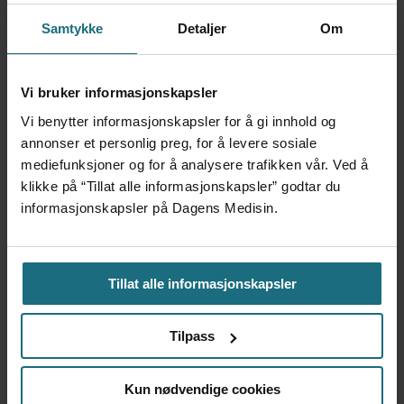
Foretaksreformen må vurderes
Samtykke
Detaljer
Om
i pasientenes perspektiv
Vi bruker informasjonskapsler
Vi benytter informasjonskapsler for å gi innhold og
annonser et personlig preg, for å levere sosiale
mediefunksjoner og for å analysere trafikken vår. Ved å
klikke på “Tillat alle informasjonskapsler” godtar du
informasjonskapsler på Dagens Medisin.
Tillat alle informasjonskapsler
Kvalitet er ikke motstykket til
Tilpass
økonomi
Kun nødvendige cookies