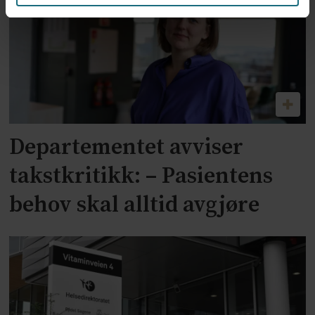
Departementet avviser
takstkritikk: – Pasientens
behov skal alltid avgjøre