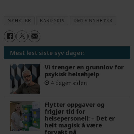
NYHETER
EASD 2019
DMTV NYHETER
Mest lest siste syv dager:
Vi trenger en grunnlov for
psykisk helsehjelp
4 dager siden
Flytter oppgaver og
frigjør tid for
helsepersonell: – Det er
helt magisk å være
forvakt nå