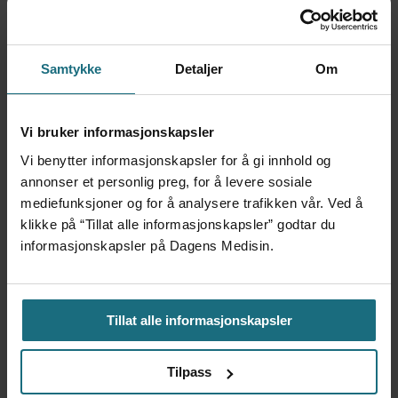
Samtykke
Detaljer
Om
Foretaksreformen må vurderes
Vi bruker informasjonskapsler
i pasientenes perspektiv
Vi benytter informasjonskapsler for å gi innhold og
annonser et personlig preg, for å levere sosiale
mediefunksjoner og for å analysere trafikken vår. Ved å
klikke på “Tillat alle informasjonskapsler” godtar du
informasjonskapsler på Dagens Medisin.
Tillat alle informasjonskapsler
Tilpass
Kvalitet er ikke motstykket til