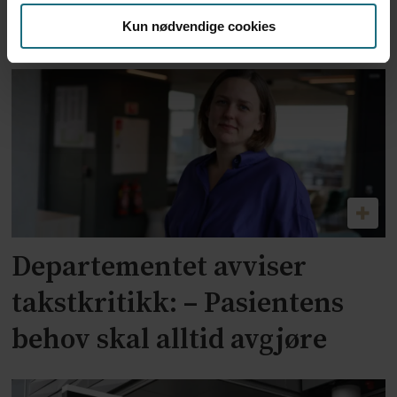
økonomi
Kun nødvendige cookies
Departementet avviser
takstkritikk: – Pasientens
behov skal alltid avgjøre