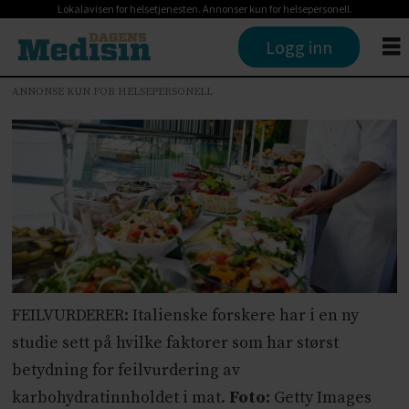
Lokalavisen for helsetjenesten. Annonser kun for helsepersonell.
Logg inn
ANNONSE KUN FOR HELSEPERSONELL
FEILVURDERER: Italienske forskere har i en ny
studie sett på hvilke faktorer som har størst
betydning for feilvurdering av
karbohydratinnholdet i mat.
Foto:
Getty Images