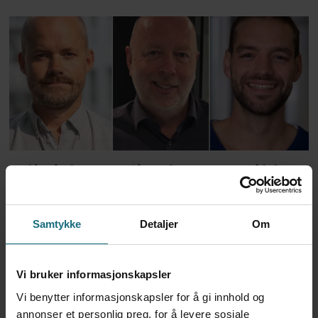
Kliniske studier kommer ikke
til land bare fordi de er gode på
Samtykke
Detaljer
Om
forskning
Vi bruker informasjonskapsler
Vi benytter informasjonskapsler for å gi innhold og
annonser et personlig preg, for å levere sosiale