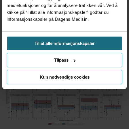
mediefunksjoner og for å analysere trafikken vår. Ved å
klikke på “Tillat alle informasjonskapsler” godtar du
informasjonskapsler på Dagens Medisin.
Foretaksreformen må vurderes
Tillat alle informasjonskapsler
i pasientenes perspektiv
Tilpass
Kun nødvendige cookies