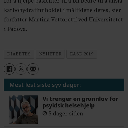
for å hjelpe pasienter til å bli bedre til å anslå
karbohydratinnholdet i måltidene deres, sier
forfatter Martina Vettoretti ved Universitetet
i Padova.
DIABETES
NYHETER
EASD 2019
Mest lest siste syv dager:
Vi trenger en grunnlov for
psykisk helsehjelp
5 dager siden