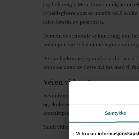
jeg helt enig i. Men denne muligheten ek
arbeidsgivere som er innstilt på å bruke 
eller forstås av pasienten.
Dersom avventende sykmelding kun brukes
løsningen være å «minne legene om regel
Personlig kunne jeg ønske at det var et 
konklusjonen av dette må tas med til fa
Veien videre?
Avventende sykmelding kan ha stort pot
og skoleres, og pasienter må få forklari
kontaktpunkt mellom lege og arbeidsgi
Samtykke
Inntil videre forblir avventende sykmeld
Vi bruker informasjonskapsl