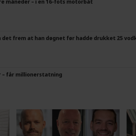
tre måneder – i en 16-fots motorbåt
m det frem at han døgnet før hadde drukket 25 vodk
r – får millionerstatning