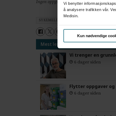
Ingen oppgitte interessekonflikter
Vi benytter informasjonskapsl
å analysere trafikken vår. Ve
Medisin.
SYKEMELDING
DEBATT
SYKEFRAVÆ
Kun nødvendige cook
Mest lest siste syv dager:
Vi trenger en grunnl
6 dager siden
Flytter oppgaver og 
6 dager siden