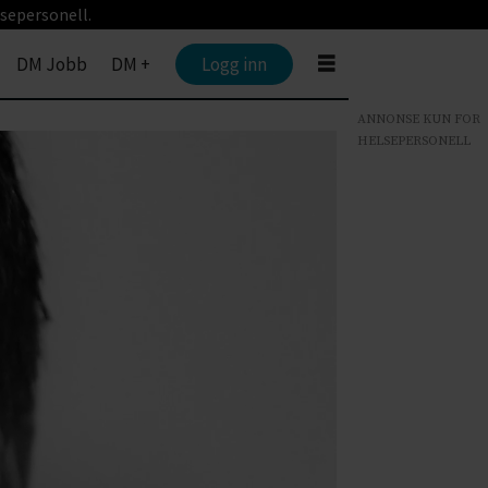
sepersonell.
DM Jobb
DM +
Logg inn
ANNONSE KUN FOR
HELSEPERSONELL