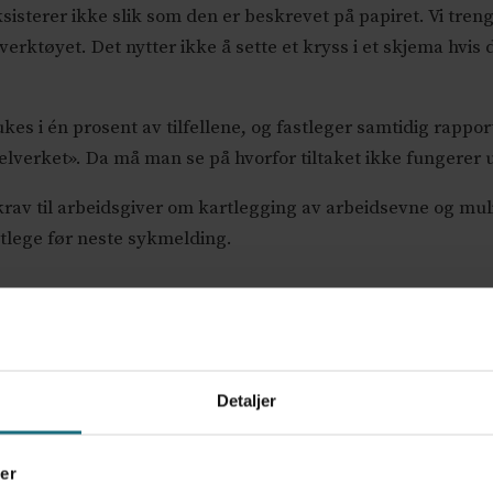
sisterer ikke slik som den er beskrevet på papiret. Vi tren
verktøyet. Det nytter ikke å sette et kryss i et skjema hvis
 i én prosent av tilfellene, og fastleger samtidig rapport
verket». Da må man se på hvorfor tiltaket ikke fungerer ut
krav til arbeidsgiver om kartlegging av arbeidsevne og muli
stlege før neste sykmelding.
ensial. Men det må følges opp med mer enn påminnelser om
nger som gir mening i deres situasjon. Kanskje bør man se p
ver?
Detaljer
ing et tiltak med gode intensjoner, men med liten praktisk 
er