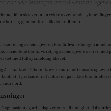
rer bør ikke løsningen være å «minne legene 
r i denne tiden skrevet ut en rekke avventende sykmeldinger
e latt seg gjennomføre slik det er tiltenkt.
sienten og arbeidsgiveren forstår hva ordningen innebærer 
elle. Pasientene blir forvirret, og arbeidsgivere svarer med 
er det med full sykmelding likevel.
 å si konkret. Tiltaket krever koordinert innsats og evne til
 konflikt. I praksis er det nok at én part ikke forstår eller
d andre ord.
rensninger
må «gi pasient og arbeidsgiver en reell mulighet til å vurde