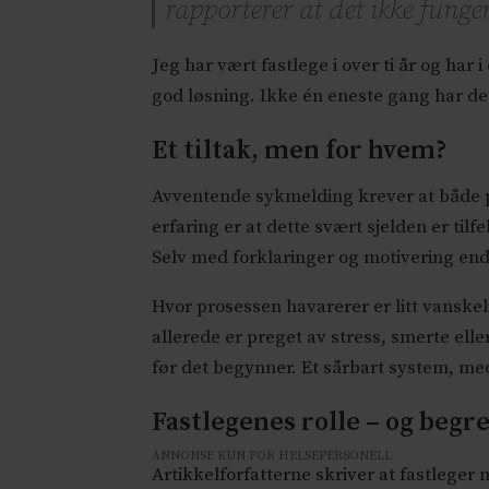
rapporterer at det ikke funge
Jeg har vært fastlege i over ti år og ha
god løsning. Ikke én eneste gang har dett
Et tiltak, men for hvem?
Avventende sykmelding krever at både pa
erfaring er at dette svært sjelden er tilf
Selv med forklaringer og motivering end
Hvor prosessen havarerer er litt vanskelig
allerede er preget av stress, smerte eller
før det begynner. Et sårbart system, me
Fastlegenes rolle – og beg
ANNONSE KUN FOR HELSEPERSONELL
Artikkelforfatterne skriver at fastleger 