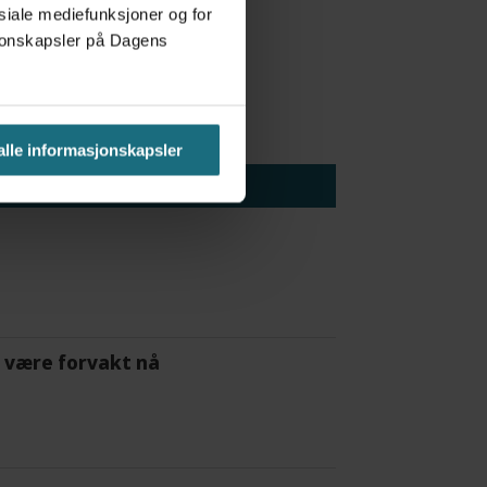
osiale mediefunksjoner og for
asjonskapsler på Dagens
 alle informasjonskapsler
 å være forvakt nå