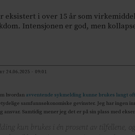
 eksistert i over 15 år som virkemidde
ykdom. Intensjonen er god, men kollaps
24.06.2025 - 09:01
ERT
frem hvordan
avventende sykmelding kunne brukes langt of
betydelige samfunnsøkonomiske gevinster. Jeg har ingen in
eg ansvar. Samtidig mener jeg det er på sin plass med ekse
ng kun brukes i én prosent av tilfellene, og