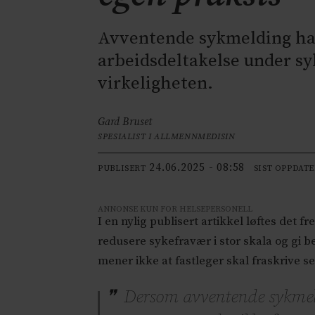
Avventende sykmelding har
arbeidsdeltakelse under s
virkeligheten.
Gard Bruset
SPESIALIST I ALLMENNMEDISIN
24.06.2025 - 08:58
PUBLISERT
SIST OPPDAT
ANNONSE KUN FOR HELSEPERSONELL
I en nylig publisert artikkel løftes det 
redusere sykefravær i stor skala og gi 
mener ikke at fastleger skal fraskrive s
Dersom avventende sykmeldi