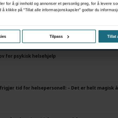
er for å gi innhold og annonser et personlig preg, for å levere s
d å klikke på “Tillat alle informasjonskapsler” godtar du inform
R
NYHETER
FASTLEGER
FASTLEGEORDNINGEN
ies
Tilpass
Tillat
ov for psykisk helsehjelp
frigjør tid for helsepersonell: – Det er helt magisk