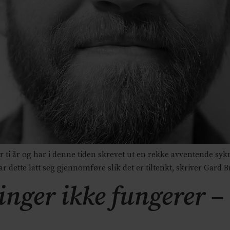
 ti år og har i denne tiden skrevet ut en rekke avventende syk
 dette latt seg gjennomføre slik det er tiltenkt, skriver Gard B
nger ikke fungerer – 