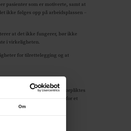
ger pasienter som er motiverte, samt at
 det ikke følges opp på arbeidsplassen –
erer at det ikke fungerer, bør ikke
e i virkeligheten.
gheter for tilrettelegging og at
 plikter. Arbeidsgivere må forpliktes
å mulighet for lavere terskel for et
Om
nytte.