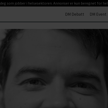
 deg som jobber i helsesektoren. Annonser er kun beregnet for hel
DM Debatt
DM Event