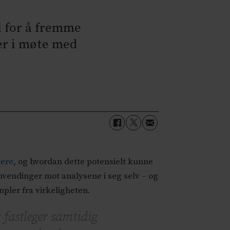
l for å fremme
er i møte med
tere
, og hvordan dette potensielt kunne
nvendinger mot analysene i seg selv – og
mpler fra virkeligheten.
 fastleger samtidig