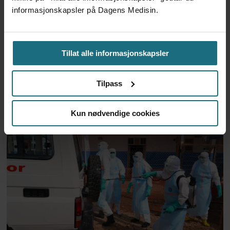
informasjonskapsler på Dagens Medisin.
Om interpellasjonen om de nye
sykmeldingstakstene
Tillat alle informasjonskapsler
Tilpass
Senatet bekrefter Schwartz
som ny smittevernsdirektør
Kun nødvendige cookies