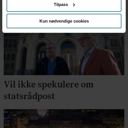
Tilpass
fosterdiagnostikk
Kun nødvendige cookies
Vil ikke spekulere om
statsrådpost