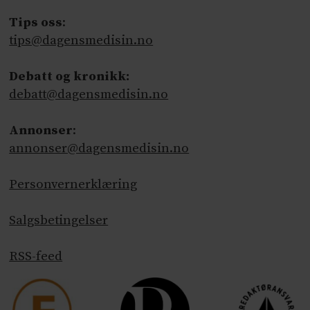
Tips oss
:
tips@dagensmedisin.no
Debatt og kronikk:
debatt@dagensmedisin.no
Annonser
:
annonser@dagensmedisin.no
Personvernerklæring
Salgsbetingelser
RSS-feed