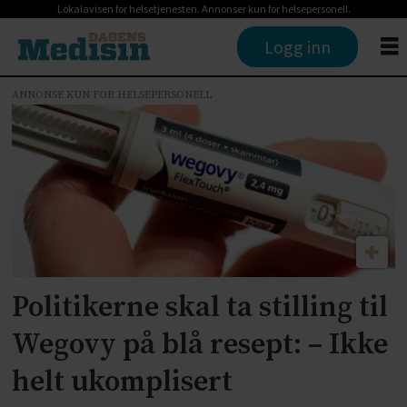
Lokalavisen for helsetjenesten. Annonser kun for helsepersonell.
Logg inn
ANNONSE KUN FOR HELSEPERSONELL
Tag:
kristelig
folkeparti
krf
Politikerne skal ta stilling til
Wegovy på blå resept: – Ikke
helt ukomplisert