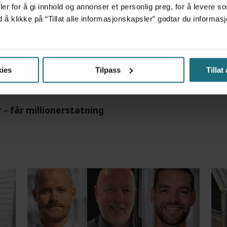
er for å gi innhold og annonser et personlig preg, for å levere s
d å klikke på “Tillat alle informasjonskapsler” godtar du inform
m det frem at han døgnet før hadde drukket 25 vodk
ies
Tilpass
Tillat
r – får millionerstatning