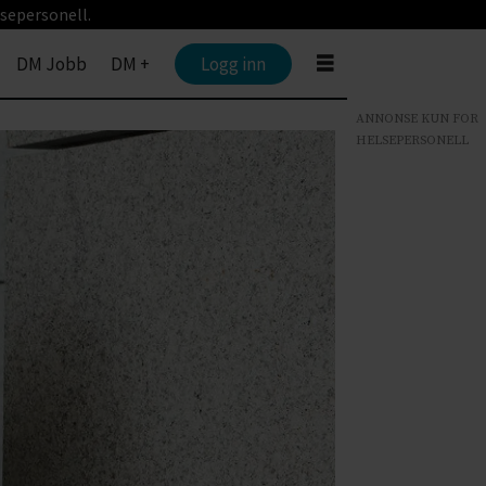
sepersonell.
DM Jobb
DM +
Logg inn
ANNONSE KUN FOR
HELSEPERSONELL