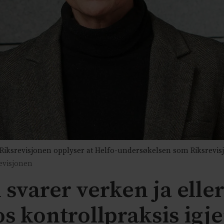
 Riksrevisjonen opplyser at Helfo-undersøkelsen som Riksrevisj
evisjonen
 svarer verken ja elle
os kontrollpraksis igj