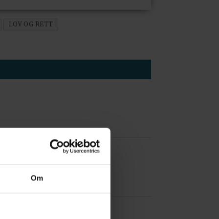
LOV OG RETT
 å være forvakt nå
Om