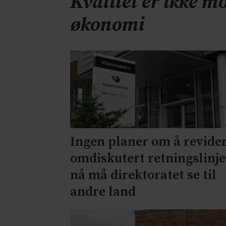
Kvalitet er ikke mo
økonomi
Ingen planer om å revide
omdiskutert retningslinje
nå må direktoratet se til
andre land