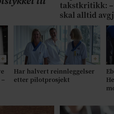
tstykket til
takstkritikk: 
skal alltid avg
re
Har halvert reinnleggelser
Eb
 –
etter pilotprosjekt
He
mo