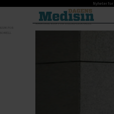
Nyheter for
ANNONSE KUN FOR HELSEPERSONELL
 KUN FOR
SONELL