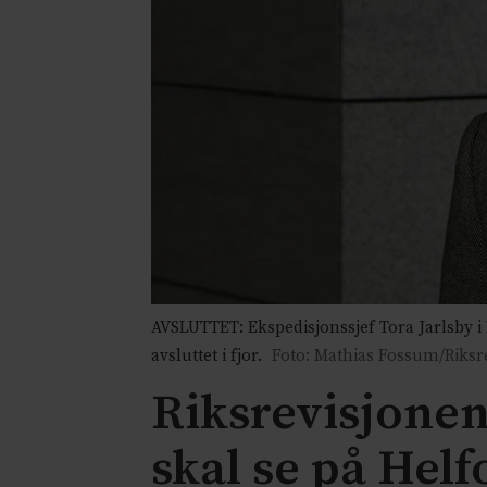
AVSLUTTET: Ekspedisjonssjef Tora Jarlsby i
avsluttet i fjor.
Foto: Mathias Fossum/Riksr
Riksrevisjonen
skal se på Helf