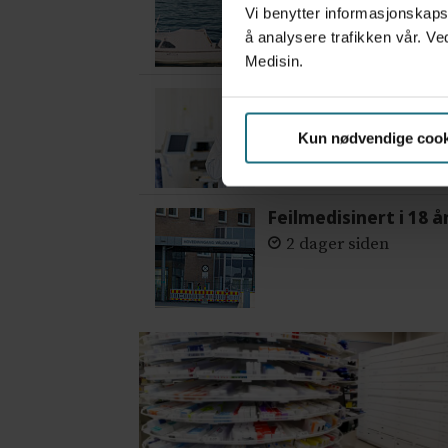
3 dager siden
Vi benytter informasjonskapsl
å analysere trafikken vår. Ve
Medisin.
– Etter en stund ko
4 dager siden
Kun nødvendige cook
Feilmedisinert i 18 å
2 dager siden