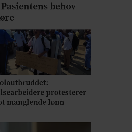
– Pasientens behov
jøre
olautbruddet:
lsearbeidere protesterer
t manglende lønn