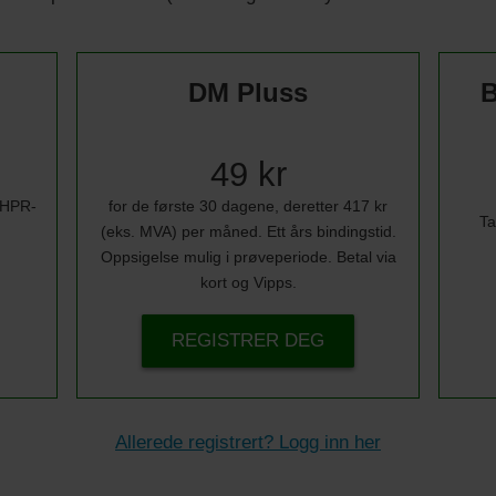
DM Pluss
B
49 kr
i HPR-
for de første 30 dagene, deretter 417 kr
Ta
(eks. MVA) per måned. Ett års bindingstid.
Oppsigelse mulig i prøveperiode. Betal via
kort og Vipps.
REGISTRER DEG
Allerede registrert? Logg inn her