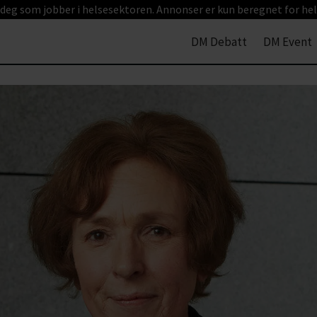
 deg som jobber i helsesektoren. Annonser er kun beregnet for hel
DM Debatt
DM Event