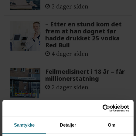
3 dager siden
– Etter en stund kom det
frem at han døgnet før
hadde drukket 25 vodka
Red Bull
4 dager siden
Feilmedisinert i 18 år – får
millionerstatning
2 dager siden
Samtykke
Detaljer
Om