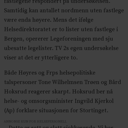
fastlegene respondert på undersøkelsen.
Samtidig kan antallet nordmenn uten fastlege
være enda høyere. Mens det ifølge
Helsedirektoratet er to lister uten fastlege i
Bergen, opererer Legeforeningen med sju
ubesatte legelister. TV 2s egen undersøkelse
viser at det er ytterligere to.
Både Høyres og Frps helsepolitiske
talspersoner Tone Wilhelmsen Trøen og Bård
Hoksrud reagerer skarpt. Hoksrud ber nå
helse- og omsorgsminister Ingvild Kjerkol
(Ap) forklare situasjonen for Stortinget.
ANNONSE KUN FOR HELSEPERSONELL