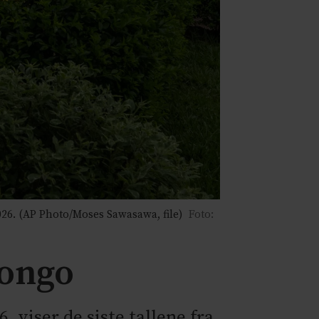
026. (AP Photo/Moses Sawasawa, file)
Foto:
Kongo
, viser de siste tallene fra