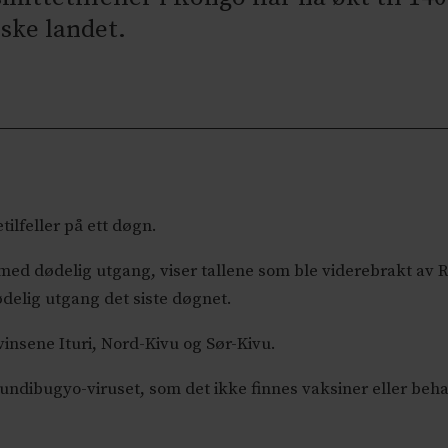
ske landet.
ilfeller på ett døgn.
med dødelig utgang, viser tallene som ble viderebrakt av Reut
ødelig utgang det siste døgnet.
vinsene Ituri, Nord-Kivu og Sør-Kivu.
bundibugyo-viruset, som det ikke finnes vaksiner eller beh