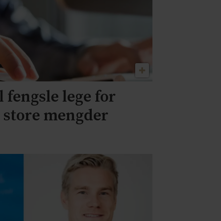
l fengsle lege for
v store mengder