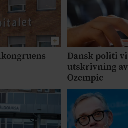
nkongruens
Dansk politi vi
utskrivning a
Ozempic