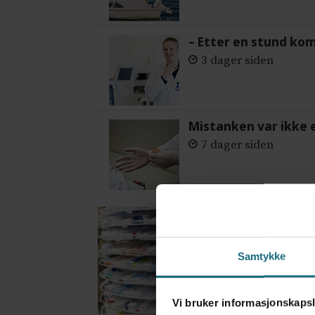
– Etter en stund ko
3 dager siden
Mistanken var ikke 
7 dager siden
Samtykke
Vi bruker informasjonskapsl