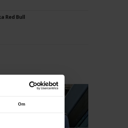
a Red Bull
Om