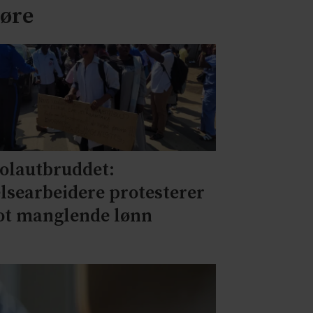
jøre
olautbruddet:
lsearbeidere protesterer
t manglende lønn