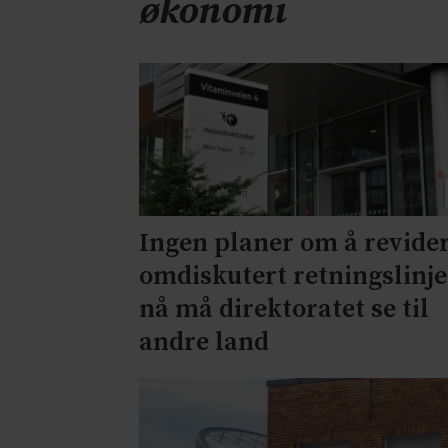
økonomi
Ingen planer om å revide
omdiskutert retningslinje
nå må direktoratet se til
andre land