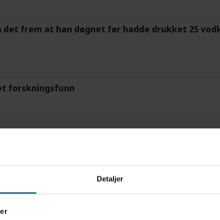
m det frem at han døgnet før hadde drukket 25 vodk
et forskningsfunn
Detaljer
er