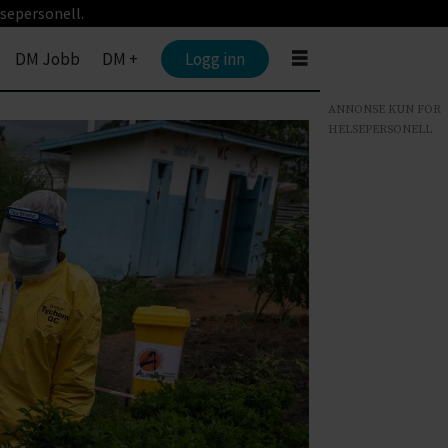
sepersonell.
DM Jobb
DM +
Logg inn
ANNONSE KUN FOR
HELSEPERSONELL