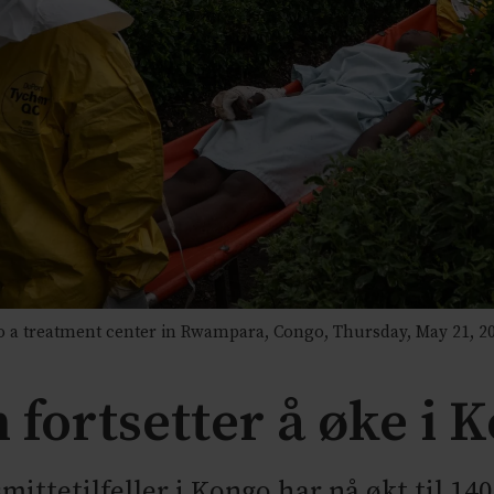
t to a treatment center in Rwampara, Congo, Thursday, May 21, 2
 fortsetter å øke i 
ittetilfeller i Kongo har nå økt til 1406