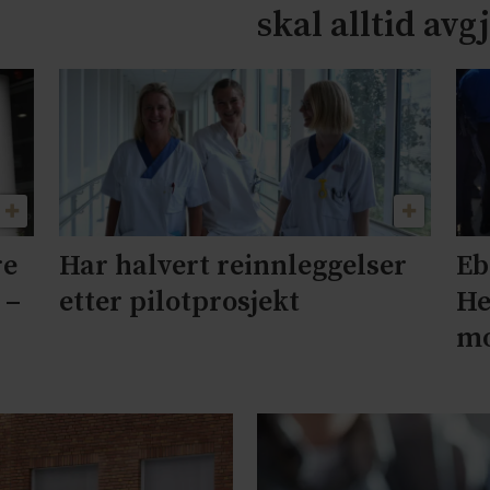
skal alltid avg
re
Har halvert reinnleggelser
Eb
 –
etter pilotprosjekt
He
mo