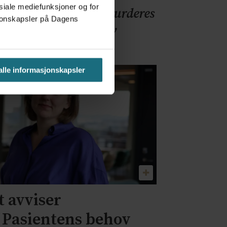
osiale mediefunksjoner og for
retaksreformen må vurderes
asjonskapsler på Dagens
pasientenes perspektiv
 alle informasjonskapsler
 avviser
– Pasientens behov