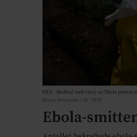
FILE - Medical staff carry an Ebola patien
Moses Sawasawa / AP / NTB
Ebola-smitten
Antallet bekreftede ebola-sm