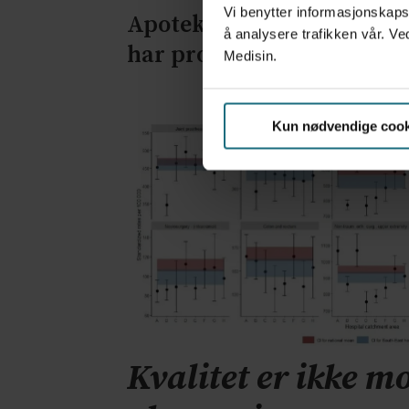
Vi benytter informasjonskapsl
Apoteker over hele landet
å analysere trafikken vår. Ve
har problemer
Medisin.
Kun nødvendige cook
Kvalitet er ikke mo