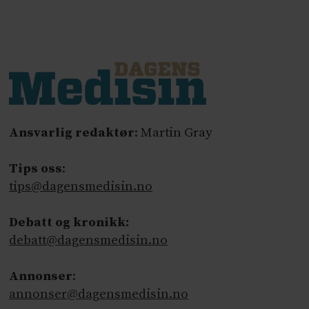
Ansvarlig redaktør
: Martin Gray
Tips oss
:
tips@dagensmedisin.no
Debatt og kronikk:
debatt@dagensmedisin.no
Annonser
:
annonser@dagensmedisin.no