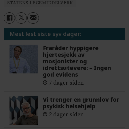
STATENS LEGEMIDDELVERK
Mest lest siste syv dager:
Fraråder hyppigere
hjertesjekk av
mosjonister og
idrettsutøvere: – Ingen
god evidens
7 dager siden
Vi trenger en grunnlov for
psykisk helsehjelp
2 dager siden