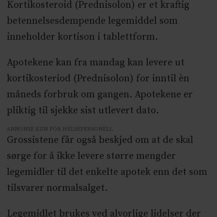
K
ortikosteroid
(Prednisolon)
er et kraftig
betennelsesdempende legemiddel som
inneholder kortison i tablettform.
Apotekene kan fra mandag kan levere ut
kortikosteriod (Prednisolon) for inntil èn
måneds forbruk om gangen. Apotekene er
pliktig til sjekke sist utlevert dato.
ANNONSE KUN FOR HELSEPERSONELL
Grossistene får også beskjed om at de skal
sørge for å ikke levere større mengder
legemidler til det enkelte apotek enn det som
tilsvarer normalsalget.
Legemidlet brukes ved alvorlige lidelser der