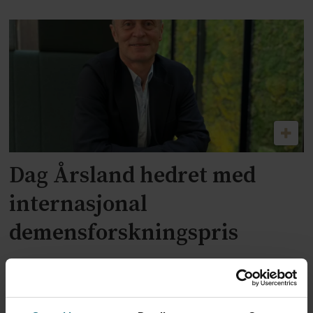
Dag Årsland hedret med
internasjonal
demensforskningspris