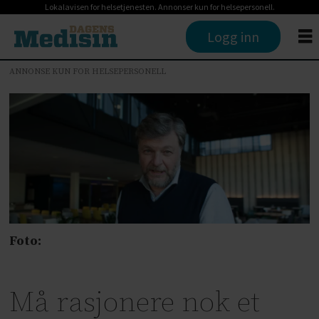
Lokalavisen for helsetjenesten. Annonser kun for helsepersonell.
Logg inn
ANNONSE KUN FOR HELSEPERSONELL
Foto:
Må rasjonere nok et