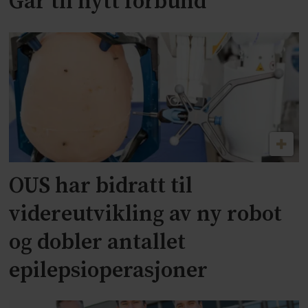
Går til nytt forbund
OUS har bidratt til
videreutvikling av ny robot
og dobler antallet
epilepsioperasjoner