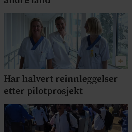
andre land
Har halvert reinnleggelser
etter pilotprosjekt