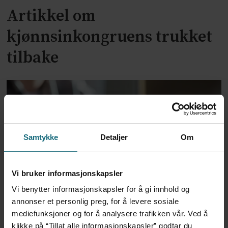
Artikkel om
kjønnsinkongruens trukket
tilbake
Samtykke
Detaljer
Om
Vi bruker informasjonskapsler
Dansk politi vil fengsle lege
Vi benytter informasjonskapsler for å gi innhold og
annonser et personlig preg, for å levere sosiale
for utskrivning av store
mediefunksjoner og for å analysere trafikken vår. Ved å
klikke på “Tillat alle informasjonskapsler” godtar du