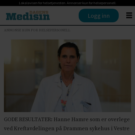
Lokalavisen for helsetjenesten. Annonser kun for helsepersonell.
Logg inn
ANNONSE KUN FOR HELSEPERSONELL
GODE RESULTATER: Hanne Hamre som er overlege
ved Kreftavdelingen på Drammen sykehus i Vestre