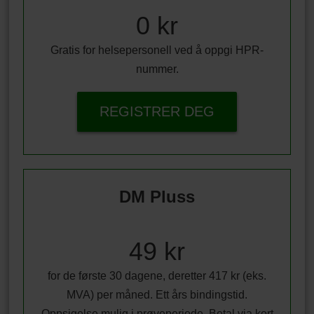
0 kr
Gratis for helsepersonell ved å oppgi HPR-
nummer.
REGISTRER DEG
DM Pluss
49 kr
for de første 30 dagene, deretter 417 kr (eks.
MVA) per måned. Ett års bindingstid.
Oppsigelse mulig i prøveperiode. Betal via kort