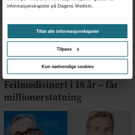
mengder Ozempic
informasjonskapsler på Dagens Medisin.
Tillat alle informasjonskapsler
Tilpass
Kun nødvendige cookies
Feilmedisinert i 18 år – får
millionerstatning