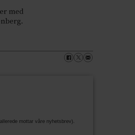
ber med
ønberg.
u allerede mottar våre nyhetsbrev).