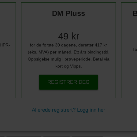
DM Pluss
B
49 kr
i HPR-
for de første 30 dagene, deretter 417 kr
Ta
(eks. MVA) per måned. Ett års bindingstid.
Oppsigelse mulig i prøveperiode. Betal via
kort og Vipps.
REGISTRER DEG
Allerede registrert? Logg inn her