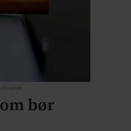
n/Unsplash
som bør