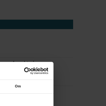
 å være forvakt nå
Om