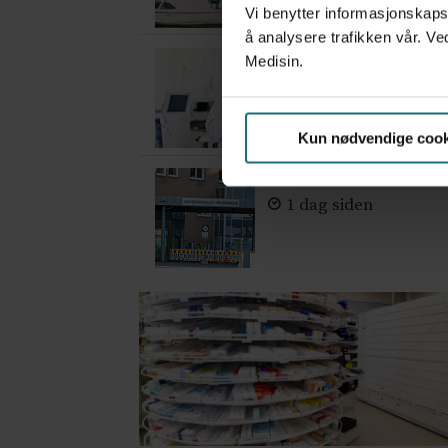
Vi benytter informasjonskapsl
å analysere trafikken vår. Ve
– Etter en stund ko
Medisin.
3 dager siden
Kun nødvendige cook
Feilmedisinert i 18 å
1 dag siden