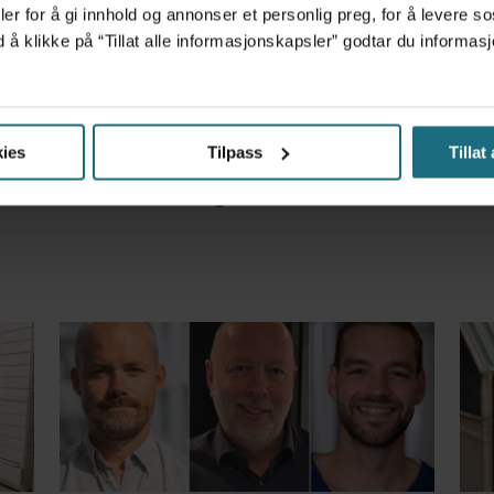
er for å gi innhold og annonser et personlig preg, for å levere s
d å klikke på “Tillat alle informasjonskapsler” godtar du inform
m det frem at han døgnet før hadde drukket 25 vodk
ies
Tilpass
Tillat
r – får millionerstatning