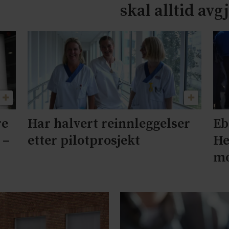
skal alltid avg
re
Har halvert reinnleggelser
Eb
 –
etter pilotprosjekt
He
mo