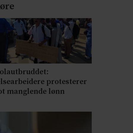
jøre
olautbruddet:
lsearbeidere protesterer
t manglende lønn