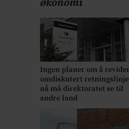
økonomi
Ingen planer om å revide
omdiskutert retningslinje
nå må direktoratet se til
andre land