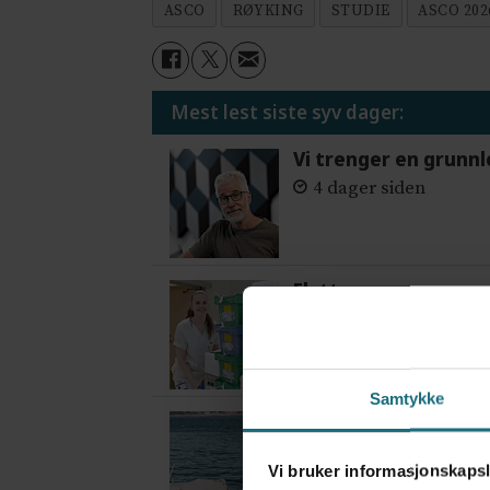
ASCO
RØYKING
STUDIE
ASCO 202
Mest lest siste syv dager:
Vi trenger en grunnl
4 dager siden
Flytter oppgaver og 
4 dager siden
Samtykke
Var alene på vakt i 
2 dager siden
Vi bruker informasjonskapsl