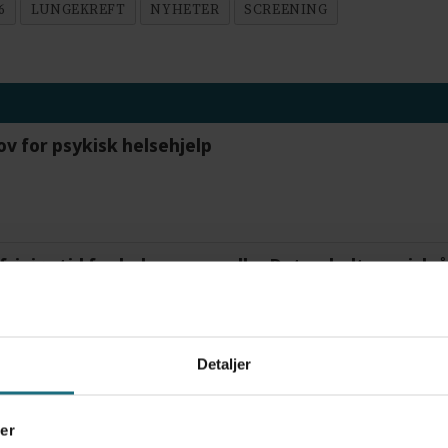
6
LUNGEKREFT
NYHETER
SCREENING
ov for psykisk helsehjelp
frigjør tid for helsepersonell: – Det er helt magisk
Detaljer
tre måneder – i en 16-fots motorbåt
er