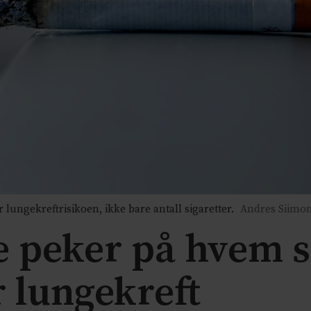
ungekreftrisikoen, ikke bare antall sigaretter.
Andres Siimo
e peker på hvem 
r lungekreft