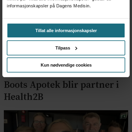
demensforskningspris
informasjonskapsler på Dagens Medisin.
Tillat alle informasjonskapsler
Tilpass
Kun nødvendige cookies
Boots Apotek blir partner i
Health2B