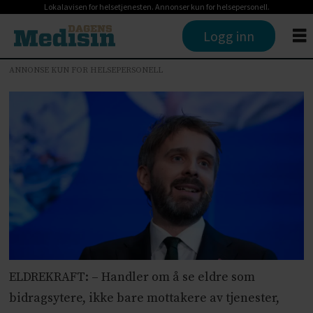
Lokalavisen for helsetjenesten. Annonser kun for helsepersonell.
Logg inn
ANNONSE KUN FOR HELSEPERSONELL
ELDREKRAFT: – Handler om å se eldre som
bidragsytere, ikke bare mottakere av tjenester,