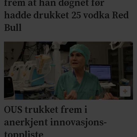
frem at han døgnet før
hadde drukket 25 vodka Red
Bull
OUS trukket frem i
anerkjent innovasjons-
toppliste