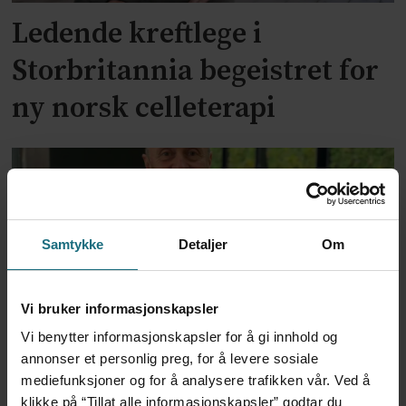
Ledende kreftlege i
Storbritannia begeistret for
ny norsk celleterapi
Samtykke
Detaljer
Om
Vi bruker informasjonskapsler
Vi benytter informasjonskapsler for å gi innhold og
Dag Årsland hedret med
annonser et personlig preg, for å levere sosiale
internasjonal
mediefunksjoner og for å analysere trafikken vår. Ved å
klikke på “Tillat alle informasjonskapsler” godtar du