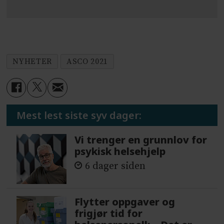
NYHETER
ASCO 2021
Mest lest siste syv dager:
Vi trenger en grunnlov for
psykisk helsehjelp
6 dager siden
Flytter oppgaver og
frigjør tid for