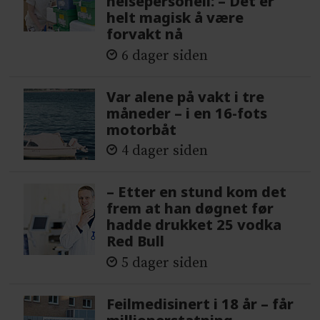
helsepersonell: – Det er
helt magisk å være
forvakt nå
6 dager siden
Var alene på vakt i tre
måneder – i en 16-fots
motorbåt
4 dager siden
– Etter en stund kom det
frem at han døgnet før
hadde drukket 25 vodka
Red Bull
5 dager siden
Feilmedisinert i 18 år – får