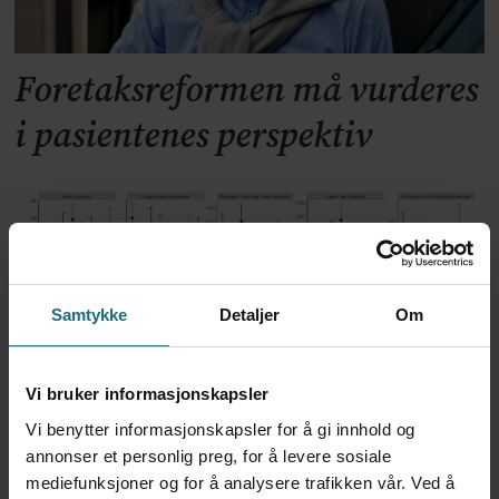
Foretaksreformen må vurderes
i pasientenes perspektiv
Samtykke
Detaljer
Om
Vi bruker informasjonskapsler
Vi benytter informasjonskapsler for å gi innhold og
Kvalitet er ikke motstykket til
annonser et personlig preg, for å levere sosiale
mediefunksjoner og for å analysere trafikken vår. Ved å
økonomi