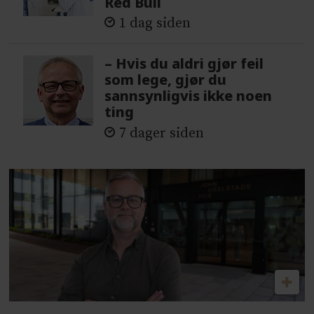
Red Bull
1 dag siden
– Hvis du aldri gjør feil
som lege, gjør du
sannsynligvis ikke noen
ting
7 dager siden