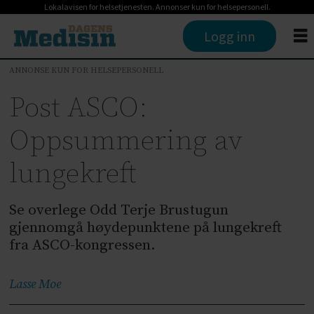
Lokalavisen for helsetjenesten. Annonser kun for helsepersonell.
Logg inn
ANNONSE KUN FOR HELSEPERSONELL
Post ASCO:
Oppsummering av
lungekreft
Se overlege Odd Terje Brustugun
gjennomgå høydepunktene på lungekreft
fra ASCO-kongressen.
Lasse
Moe