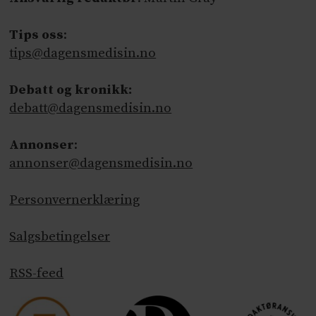
Tips oss
:
tips@dagensmedisin.no
Debatt og kronikk:
debatt@dagensmedisin.no
Annonser
:
annonser@dagensmedisin.no
Personvernerklæring
Salgsbetingelser
RSS-feed