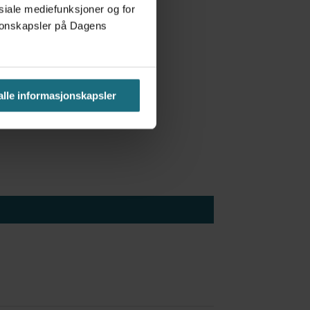
osiale mediefunksjoner og for
asjonskapsler på Dagens
r er man i ferd med å innføre
te i helseregion midt.
 alle informasjonskapsler