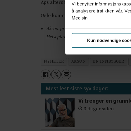
Aps alternative budsjett. Senterpartiet (
Vi benytter informasjonskapsl
å analysere trafikken vår. Ve
Oslo kommune
har vendt tommelen ned 
Medisin.
Akson-prosjektet omtales ofte som nasjon
Helseplattformen, en felles journalløsnin
Kun nødvendige cook
NYHETER
AKSON
EN INNBYGGER
Mest lest siste syv dager:
Vi trenger en grunnl
3 dager siden