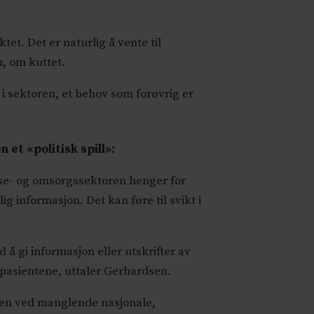
et. Det er naturlig å vente til
n, om kuttet.
 i sektoren, et behov som forøvrig er
et «politisk spill»:
else- og omsorgssektoren henger for
 informasjon. Det kan føre til svikt i
å gi informasjon eller utskrifter av
 pasientene, uttaler Gerhardsen.
aden ved manglende nasjonale,