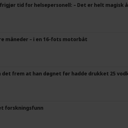
frigjør tid for helsepersonell: – Det er helt magisk
tre måneder – i en 16-fots motorbåt
m det frem at han døgnet før hadde drukket 25 vodk
et forskningsfunn