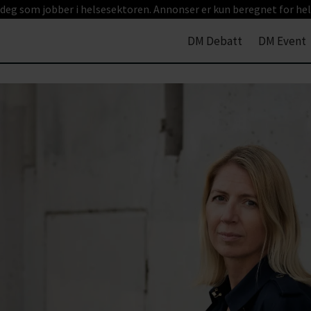
 deg som jobber i helsesektoren. Annonser er kun beregnet for hel
DM Debatt
DM Event