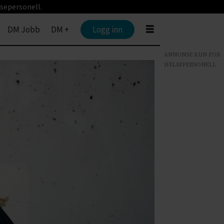
sepersonell.
DM Jobb
DM +
Logg inn
ANNONSE KUN FOR
HELSEPERSONELL