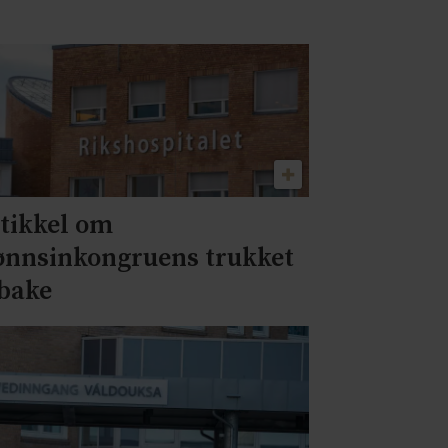
tikkel om
ønnsinkongruens trukket
lbake