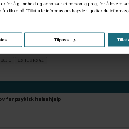
Sp) og SV stiller seg heller ikke bak Akson nå.
er for å gi innhold og annonser et personlig preg, for å levere s
d å klikke på “Tillat alle informasjonskapsler” godtar du inform
for prosjektet
og er i ferd med å utvikle sitt eget system.
alt, men det skal ikke omfatte kommuner i Helse Midt-Norge. He
g som omfatter all kommunehelsetjeneste og spesialisthelsetjenes
ies
Tilpass
Tillat
IKT 2
EN JOURNAL
ov for psykisk helsehjelp