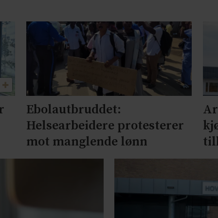
r
Ebolautbruddet:
Ar
Helsearbeidere protesterer
kj
mot manglende lønn
ti