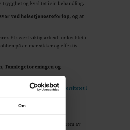
trygghet og kvalitet i sin behandling.
var ved helsetjenesteforløp, og at
r. Et svært viktig arbeid for kvalitet i
jobben på en mer sikker og effektiv
en, Tannlegeforeningen og
så Senter for e-helse ved Universitetet i
år støtte av IKT Norge.
Om
Akson-planene.
tte 100 millioner, kommer det frem av