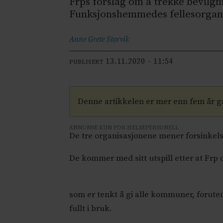
Frps forslag om å trekke bevilg
Funksjonshemmedes fellesorgani
Anne Grete
Storvik
13.11.2020 - 11:54
PUBLISERT
Denne artikkelen er mer enn fem år 
ANNONSE KUN FOR HELSEPERSONELL
De tre organisasjonene mener forsinkelse
De kommer med sitt utspill etter at Frp d
som er tenkt å gi alle kommuner, foruten d
fullt i bruk.