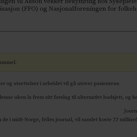
ningen til Akson vekker bekymring hos Sykeplei
sasjon (FFO) og Nasjonalforeningen for folkeh
gammel.
r og utsettelser i arbeidet vil gå utover pasientene.
enne uken la frem sitt forslag til alternativt budsjett, og 
Journ
e i midt-Norge, felles journal, vil samlet koste 22 milliarde