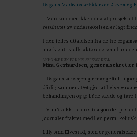
Dagens Medisins artikler om Akson og En
– Man kommer ikke unna at prosjektet har
resultatet av undersøkelsen er lagt frem
I den felles uttalelsen fra de tre organ
anerkjent av alle aktørene som har engas
ANNONSE KUN FOR HELSEPERSONELL
Mina Gerhardsen, generalsekretær i N
– Dagens situasjon gir mangelfull tilga
dårlig sammen. Det gjør at helsepersonel
behandlingen og gi både skade og fare fo
– Vi må vekk fra en situasjon der pasie
journaler fraktet med i en perm. Politi
Lilly-Ann Elvestad, som er generalsekre