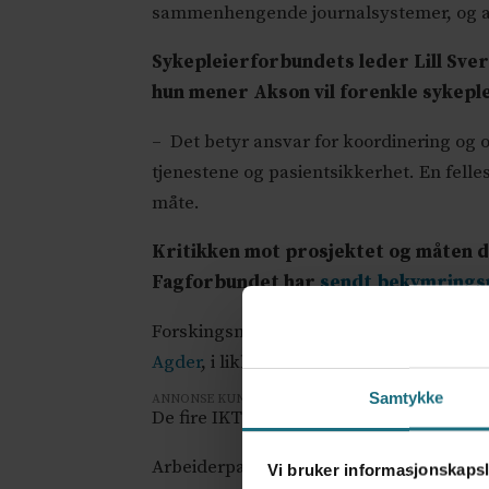
sammenhengende journalsystemer, og at Ak
Sykepleierforbundets leder Lill Sve
hun mener Akson vil forenkle sykepl
– Det betyr ansvar for koordinering og or
tjenestene og pasientsikkerhet. En felle
måte.
Kritikken mot prosjektet og måten d
Fagforbundet har
sendt bekymringsm
Forskingsmiljøene
SINTEF helse
og
Sent
Agder
, i likhet med
Abelia.
IT-leverandø
Samtykke
ANNONSE KUN FOR HELSEPERSONELL
De fire IKT-direktørene i de regionale h
Arbeiderpartiet vil i likhet med Frp
kutte
Vi bruker informasjonskapsl