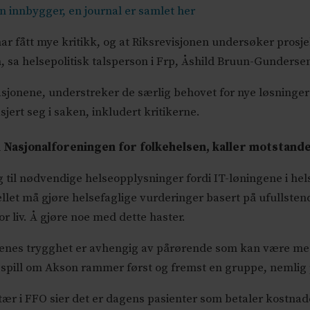
 innbygger, en journal er samlet her
 fått mye kritikk, og at Riksrevisjonen undersøker prosjekt
, sa helsepolitisk talsperson i Frp, Åshild Bruun-Gunderse
isasjonene, understreker de særlig behovet for nye løsninger
jert seg i saken, inkludert kritikerne.
asjonalforeningen for folkehelsen, kaller motstanden 
ng til nødvendige helseopplysninger fordi IT-løningene i h
let må gjøre helsefaglige vurderinger basert på ufullstendig
r liv. Å gjøre noe med dette haster.
ntenes trygghet er avhengig av pårørende som kan være med 
sk spill om Akson rammer først og fremst en gruppe, nemlig
tær i FFO sier det er dagens pasienter som betaler kostn