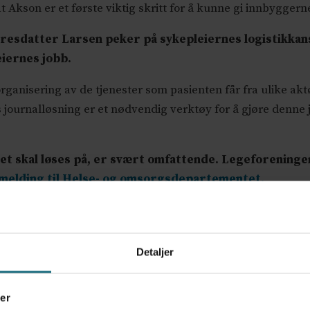
son er et første viktig skritt for å kunne gi innbyggerne 
rresdatter Larsen peker på sykepleiernes logistikkans
eiernes jobb.
ganisering av de tjenester som pasienten får fra ulike aktøre
s journalløsning er et nødvendig verktøy for å gjøre denne 
et skal løses på, er svært omfattende. Legeforening
elding til Helse- og omsorgsdepartementet.
er for e-helseforskning
advarer mot prosjektet,
det gjør og
rene
har i fellesskap rettet mye kritikk mot prosjektet, og f
Detaljer
elseforetakene kom i februar i år med
knusende kritikk av 
 i bevilgningen til Akson
, men ikke hele beløpet, de vil ku
er