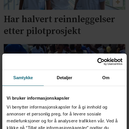
Har halvert reinnleggelser
etter pilotprosjekt
Samtykke
Detaljer
Om
Vi bruker informasjonskapsler
Ebolautbruddet:
Vi benytter informasjonskapsler for å gi innhold og
annonser et personlig preg, for å levere sosiale
Helsearbeidere protesterer
mediefunksjoner og for å analysere trafikken vår. Ved å
klikke på “Tillat alle informasjonskapsler” godtar du