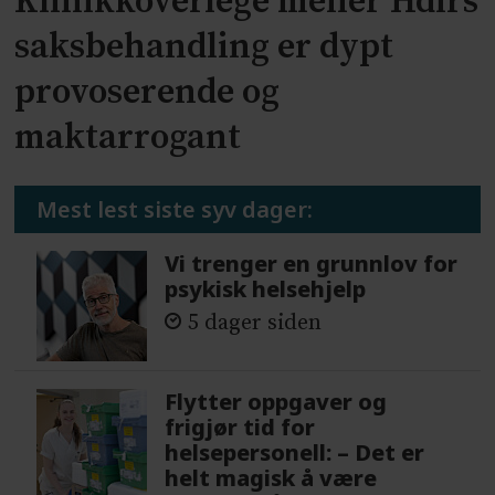
Klinikkoverlege mener Hdirs
saksbehandling er dypt
provoserende og
maktarrogant
Mest lest siste syv dager:
Vi trenger en grunnlov for
psykisk helsehjelp
5 dager siden
Flytter oppgaver og
frigjør tid for
helsepersonell: – Det er
helt magisk å være