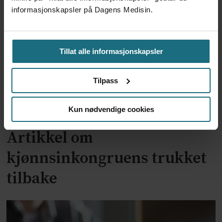
mot manglende lønn
informasjonskapsler på Dagens Medisin.
Tillat alle informasjonskapsler
Tilpass
Kun nødvendige cookies
Artikkel om
kjønnsinkongruens trukket
tilbake