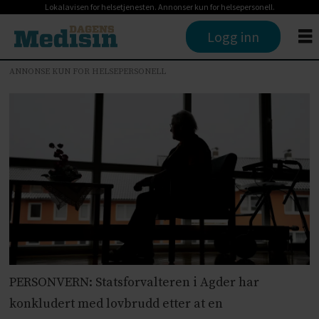
Lokalavisen for helsetjenesten. Annonser kun for helsepersonell.
Logg inn
ANNONSE KUN FOR HELSEPERSONELL
PERSONVERN: Statsforvalteren i Agder har
konkludert med lovbrudd etter at en