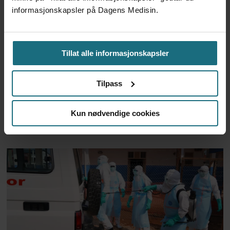
informasjonskapsler på Dagens Medisin.
Om interpellasjonen om de nye
Tillat alle informasjonskapsler
sykmeldingstakstene
Tilpass
Senatet bekrefter Schwartz
Kun nødvendige cookies
som ny smittevernsdirektør