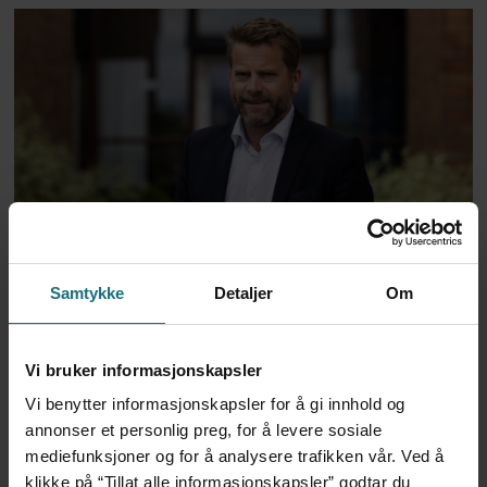
Historien om fastlegenes
basistilskudd
Samtykke
Detaljer
Om
Vi bruker informasjonskapsler
Vi benytter informasjonskapsler for å gi innhold og
annonser et personlig preg, for å levere sosiale
mediefunksjoner og for å analysere trafikken vår. Ved å
klikke på “Tillat alle informasjonskapsler” godtar du