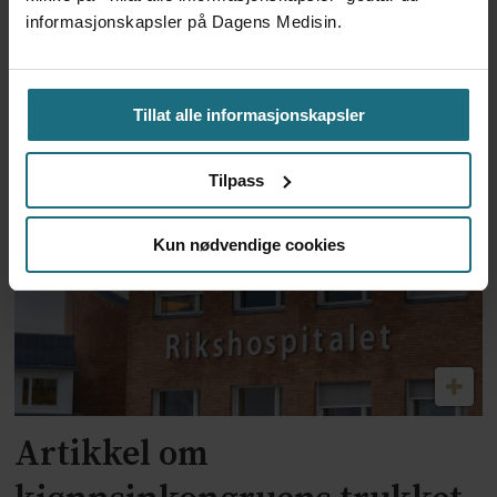
informasjonskapsler på Dagens Medisin.
Ebolautbruddet:
Helsearbeidere protesterer
Tillat alle informasjonskapsler
mot manglende lønn
Tilpass
Kun nødvendige cookies
Artikkel om