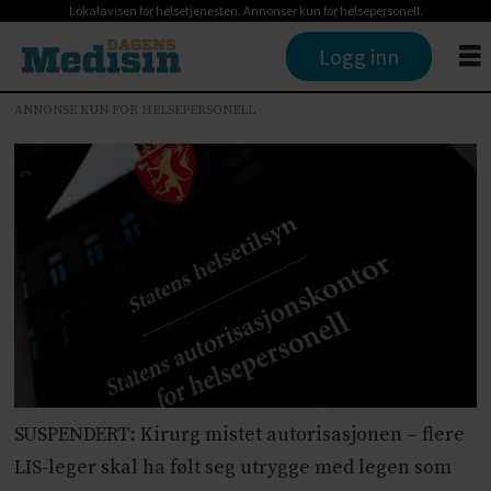
Lokalavisen for helsetjenesten. Annonser kun for helsepersonell.
Logg inn
ANNONSE KUN FOR HELSEPERSONELL
SUSPENDERT: Kirurg mistet autorisasjonen – flere
LIS-leger skal ha følt seg utrygge med legen som