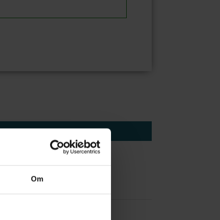
Om
 å være forvakt nå