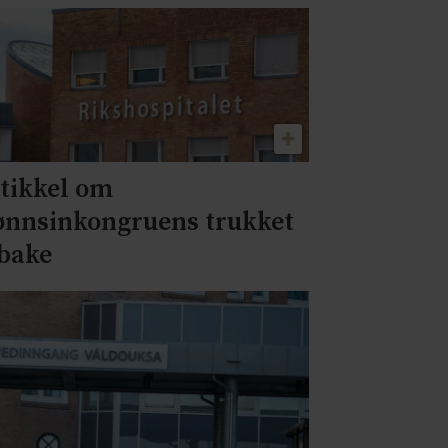
tikkel om
ønnsinkongruens trukket
lbake