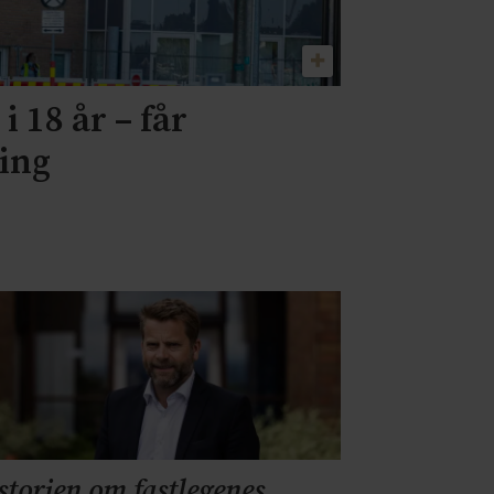
i 18 år – får
ning
storien om fastlegenes