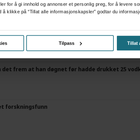
er for å gi innhold og annonser et personlig preg, for å levere s
d å klikke på “Tillat alle informasjonskapsler” godtar du inform
tre måneder – i en 16-fots motorbåt
ies
Tilpass
Tillat
m det frem at han døgnet før hadde drukket 25 vodk
et forskningsfunn