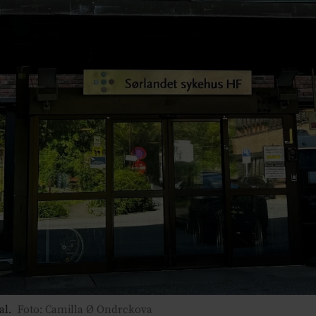
al.
Foto: Camilla Ø Ondrckova