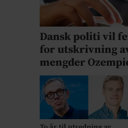
Dansk politi vil f
for utskrivning a
mengder Ozempi
To år til utredning av