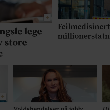
Feilmedisinert 
engsle lege
millionerstat
v store
c
Voldshendelser på jobb:
Hi