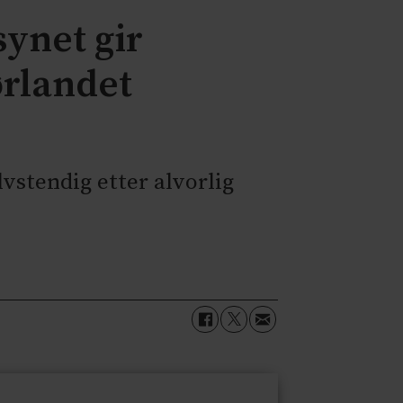
synet gir
ørlandet
lvstendig etter alvorlig