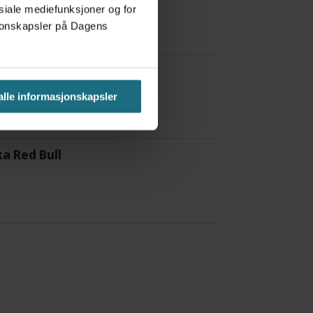
osiale mediefunksjoner og for
asjonskapsler på Dagens
 alle informasjonskapsler
a Red Bull