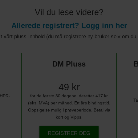
Vil du lese videre?
Allerede registrert? Logg inn her
 alt vårt pluss-innhold (du må registrere ny bruker selv om d
DM Pluss
B
49 kr
i HPR-
for de første 30 dagene, deretter 417 kr
Ta
(eks. MVA) per måned. Ett års bindingstid.
Oppsigelse mulig i prøveperiode. Betal via
kort og Vipps.
REGISTRER DEG