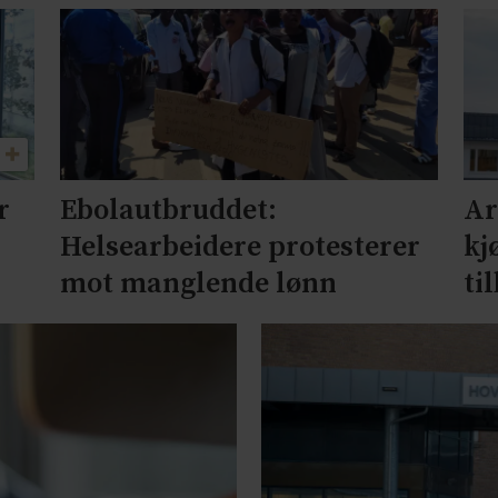
r
Ebolautbruddet:
Ar
Helsearbeidere protesterer
kj
mot manglende lønn
ti