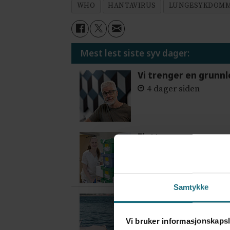
WHO
HANTAVIRUS
LUNGESYKDOM
Mest lest siste syv dager:
Vi trenger en grunnl
4 dager siden
Flytter oppgaver og 
4 dager siden
Samtykke
Var alene på vakt i 
2 dager siden
Vi bruker informasjonskapsl