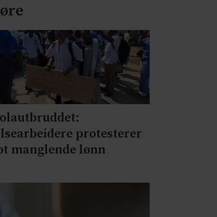
jøre
olautbruddet:
lsearbeidere protesterer
t manglende lønn