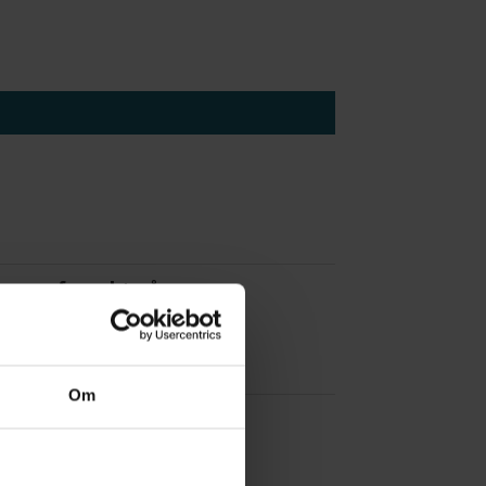
 å være forvakt nå
Om