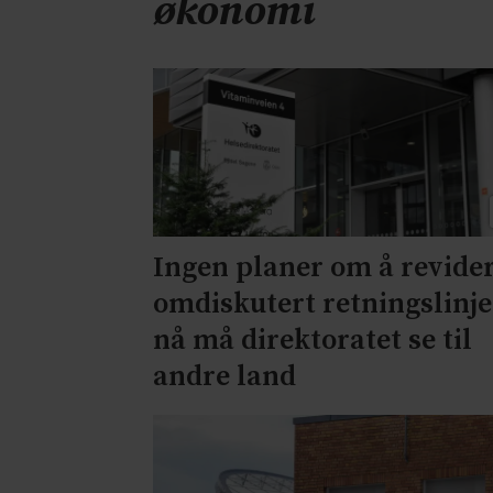
økonomi
Ingen planer om å revide
omdiskutert retningslinje
nå må direktoratet se til
andre land