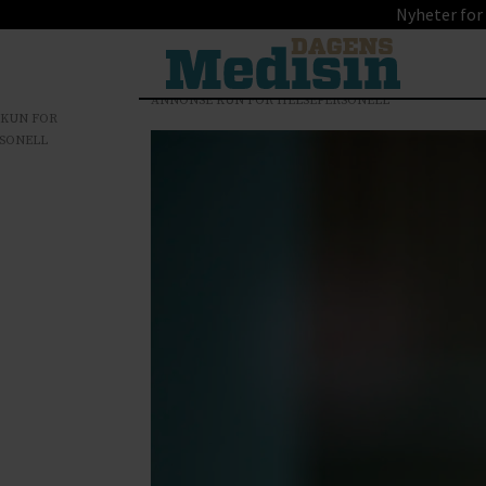
Nyheter for
ANNONSE KUN FOR HELSEPERSONELL
 KUN FOR
SONELL