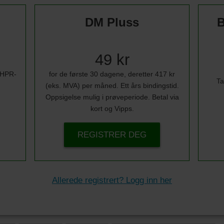
DM Pluss
B
49 kr
i HPR-
for de første 30 dagene, deretter 417 kr
Ta
(eks. MVA) per måned. Ett års bindingstid.
Oppsigelse mulig i prøveperiode. Betal via
kort og Vipps.
REGISTRER DEG
Allerede registrert? Logg inn her