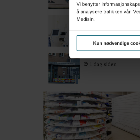
Vi benytter informasjonskapsl
å analysere trafikken vår. Ve
– Etter en stund ko
Medisin.
3 dager siden
Kun nødvendige cook
Feilmedisinert i 18 å
1 dag siden