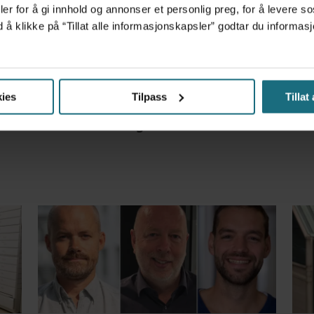
er for å gi innhold og annonser et personlig preg, for å levere s
d å klikke på “Tillat alle informasjonskapsler” godtar du inform
m det frem at han døgnet før hadde drukket 25 vodk
ies
Tilpass
Tillat
r – får millionerstatning