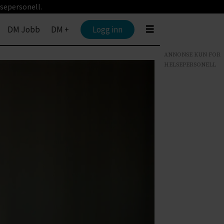
sepersonell.
DM Jobb
DM +
Logg inn
ANNONSE KUN FOR
HELSEPERSONELL