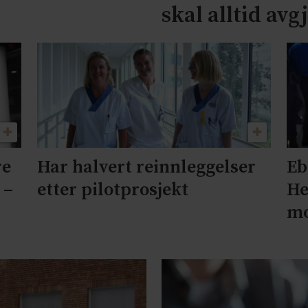
skal alltid avg
re
Har halvert reinnleggelser
Eb
 –
etter pilotprosjekt
He
mo