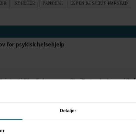
MER
NYHETER
PANDEMI
ESPEN ROSTRUP NAKSTAD
ov for psykisk helsehjelp
frigjør tid for helsepersonell: – Det er helt magisk
Detaljer
tre måneder – i en 16-fots motorbåt
er