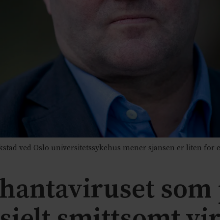
tad ved Oslo universitetssykehus mener sjansen er liten for e
hantaviruset som
esielt smittsomt vi