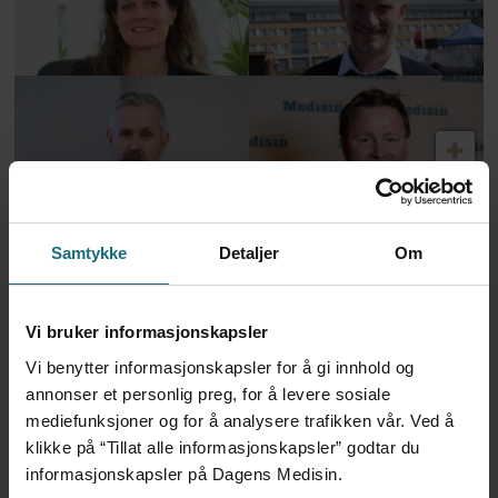
Derfor søker de
helsedirektørjobben
Samtykke
Detaljer
Om
ANNONSE KUN FOR HELSEPERSONELL
Vi bruker informasjonskapsler
Vi benytter informasjonskapsler for å gi innhold og
annonser et personlig preg, for å levere sosiale
mediefunksjoner og for å analysere trafikken vår. Ved å
klikke på “Tillat alle informasjonskapsler” godtar du
informasjonskapsler på Dagens Medisin.