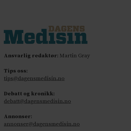
Ansvarlig redaktør
: Martin Gray
Tips oss
:
tips@dagensmedisin.no
Debatt og kronikk:
debatt@dagensmedisin.no
Annonser
:
annonser@dagensmedisin.no