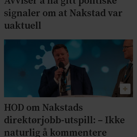
Avviser å ha gitt politiske
signaler om at Nakstad var
uaktuell
HOD om Nakstads
direktørjobb-utspill: – Ikke
naturlig å kommentere