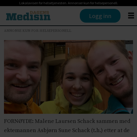
Lokalavisen for helsetjenesten. Annonser kun for helsepersonell.
Logg inn
ANNONSE KUN FOR HELSEPERSONELL
FORNØYDE: Malene Laursen Schack sammen med
ektemannen Asbjørn Sune Schack (t.h.) etter at de