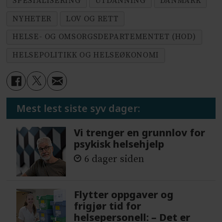
SPESIALISERING
UTDANNING
DANMARK
NYHETER
LOV OG RETT
HELSE- OG OMSORGSDEPARTEMENTET (HOD)
HELSEPOLITIKK OG HELSEØKONOMI
Mest lest siste syv dager:
Vi trenger en grunnlov for
psykisk helsehjelp
6 dager siden
Flytter oppgaver og
frigjør tid for
helsepersonell: – Det er