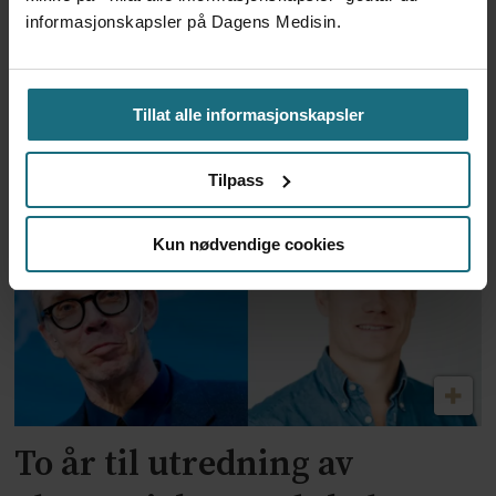
informasjonskapsler på Dagens Medisin.
Feilmedisinert i 18 år – får
Tillat alle informasjonskapsler
millionerstatning
Tilpass
Kun nødvendige cookies
To år til utredning av