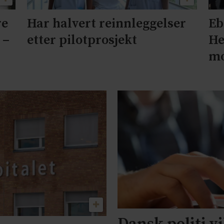
re
Har halvert reinnleggelser
Eb
 –
etter pilotprosjekt
He
mo