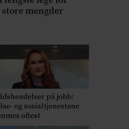
l fengsle lege for
v store mengder
ldshendelser på jobb:
lse- og sosialtjenestene
mmes oftest