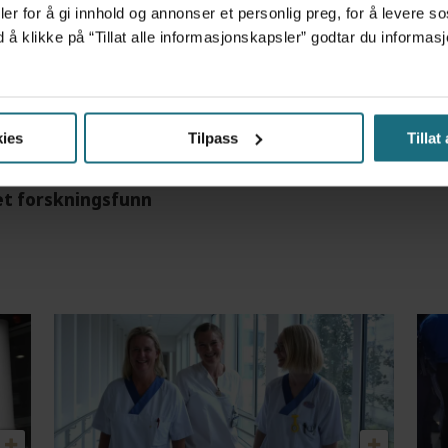
er for å gi innhold og annonser et personlig preg, for å levere s
d å klikke på “Tillat alle informasjonskapsler” godtar du inform
m det frem at han døgnet før hadde drukket 25 vodk
ies
Tilpass
Tillat
et forskningsfunn