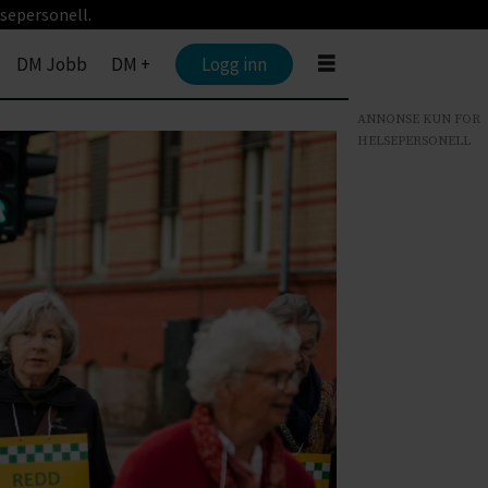
sepersonell.
DM Jobb
DM +
Logg inn
ANNONSE KUN FOR
HELSEPERSONELL