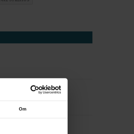
EVÅL SYKEHUS
 å være forvakt nå
Om