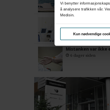
Vi benytter informasjonskapsl
å analysere trafikken vår. Ve
Medisin.
– Etter en stund ko
2 dager siden
Kun nødvendige cook
Mistanken var ikke 
6 dager siden