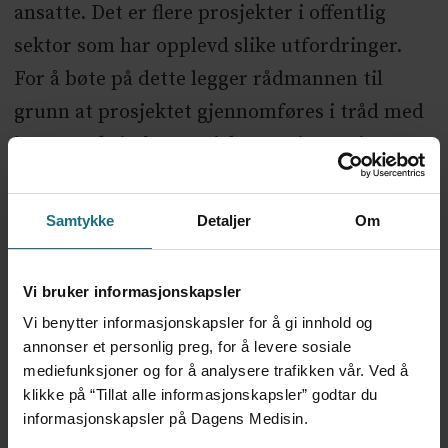
ansatte. Det er flere prosjekter i offentlig
sektor som har opplevd slike utfordringer.
For å bøte på dette legger rådmannen til
grunn at prosjektet gjennomføres i tråd med
beste praksis for prosjekt -og eierstyring av
store prosjekter og med en ubrutt
styringslinje, heter det i protokollen.
Samtykke
Detaljer
Om
Dagens Medisin har tidligere skrevet at IT-
Vi bruker informasjonskapsler
sjefen i Trondheim, Bjørn J. Villa, som også er
Vi benytter informasjonskapsler for å gi innhold og
førsteamanuensis II ved NTNU, stiller
annonser et personlig preg, for å levere sosiale
spørsmål om det er riktig vurdering at en
mediefunksjoner og for å analysere trafikken vår. Ved å
suite-leverandør, altså én leverandør som
klikke på “Tillat alle informasjonskapsler” godtar du
informasjonskapsler på Dagens Medisin.
leverer alle komponenter i en slik løsning,