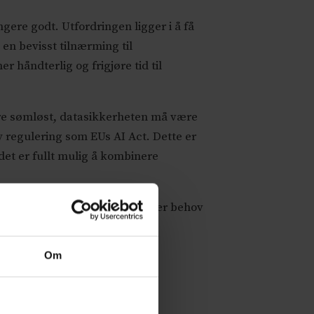
ngere godt. Utfordringen ligger i å få
 en bevisst tilnærming til
 håndterlig og frigjøre tid til
ere sømløst, datasikkerheten må være
 regulering som EUs AI Act. Dette er
det er fullt mulig å kombinere
dvendig del av løsningen. Det er behov
Om