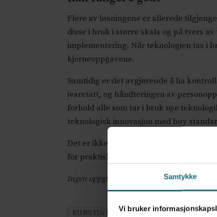
Flere av løsningene er allerede tilgjenge
disse i bruk i større skala og på tvers av
implementering. Når teknologien tas i bru
kjerneoppgavene.
Samtidig er det avgjørende å ha kontro
ivaretatt, og håndteringen av personopp
forhold alle som tar i bruk nye teknolo
teknologisk innovasjon med høy standard
Det er ikke behov for store visjoner. Og
for praktiske tiltak som gjør det enklere
Samtykke
Ingen oppgitte interesssekonflikter
Vi bruker informasjonskapsl
KUNSTIG INTELLIGENS
DEBATT
E-H