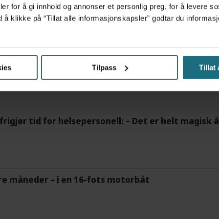
er for å gi innhold og annonser et personlig preg, for å levere s
d å klikke på “Tillat alle informasjonskapsler” godtar du inform
ov for psykisk helsehjelp
ies
Tilpass
Tillat
frigjør tid for helsepersonell: – Det er helt magisk
tre måneder – i en 16-fots motorbåt