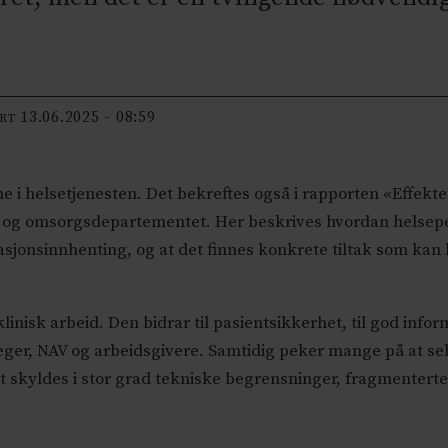
13.06.2025 - 08:59
ERT
e i helsetjenesten. Det bekreftes også i rapporten «Effekten
- og omsorgsdepartementet. Her beskrives hvordan helsepe
jonsinnhenting, og at det finnes konkrete tiltak som kan b
inisk arbeid. Den bidrar til pasientsikkerhet, til god inf
tleger, NAV og arbeidsgivere. Samtidig peker mange på at 
et skyldes i stor grad tekniske begrensninger, fragmenter