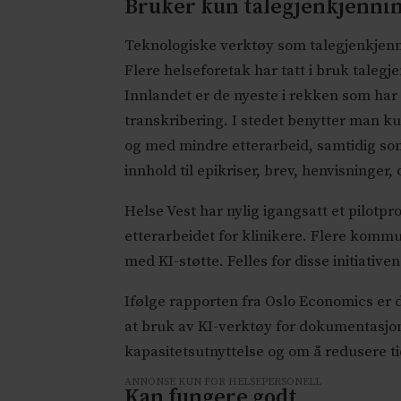
Bruker kun talegjenkjenni
Teknologiske verktøy som talegjenkjennin
Flere helseforetak har tatt i bruk taleg
Innlandet er de nyeste i rekken som har
transkribering. I stedet benytter man 
og med mindre etterarbeid, samtidig som
innhold til epikriser, brev, henvisninge
Helse Vest har nylig igangsatt et pilotp
etterarbeidet for klinikere. Flere komm
med KI-støtte. Felles for disse initiativ
Ifølge rapporten fra Oslo Economics er d
at bruk av KI-verktøy for dokumentasjon
kapasitetsutnyttelse og om å redusere t
ANNONSE KUN FOR HELSEPERSONELL
Kan fungere godt