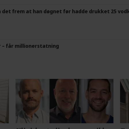
m det frem at han døgnet før hadde drukket 25 vodk
r – får millionerstatning