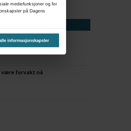
osiale mediefunksjoner og for
asjonskapsler på Dagens
 alle informasjonskapsler
 å være forvakt nå