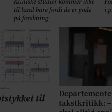
Kliniske studier kommer ikke
Fo
til land bare fordi de er gode
i 
på forskning
Departementet
tstykket til
takstkritikk: 