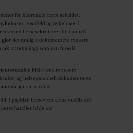
senet for å forenkle dette arbeidet.
Sykehuset i Vestfold og Sykehuset i
 bruken av helsesekretærer til manuell
n gjør det mulig å dokumentere raskere
bruk av teknologi som kan foreslå
sientsamtaler. Målet er å redusere
m bruker og helsepersonell dokumenteres
okumentasjonen ivaretas.
tid. I psykisk helsevern alene anslås det
. Dette handler både om