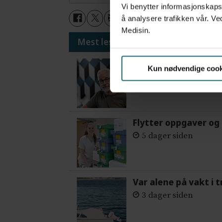
Vi benytter informasjonskapsl
å analysere trafikken vår. Ve
Medisin.
Mest lest siste syv dager:
Vi trenger en grunnl
Kun nødvendige cook
5 dager siden
Flytter oppgaver og 
5 dager siden
Var alene på vakt i 
3 dager siden