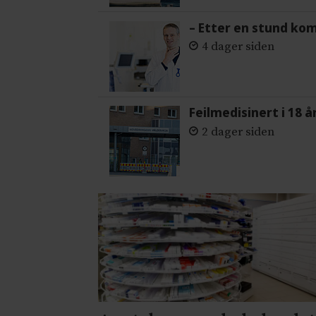
– Etter en stund ko
4 dager siden
Feilmedisinert i 18 å
2 dager siden