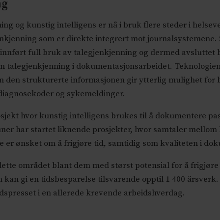
ng
g og kunstig intelligens er nå i bruk flere steder i helseve
jenkjenning som er direkte integrert mot journalsystemene. 
 innført full bruk av talegjenkjenning og dermed avsluttet
kun talegjenkjenning i dokumentasjonsarbeidet. Teknologie
 den strukturerte informasjonen gir ytterlig mulighet for 
r, diagnosekoder og sykemeldinger.
rosjekt hvor kunstig intelligens brukes til å dokumentere pa
uner har startet liknende prosjekter, hvor samtaler mello
ene er ønsket om å frigjøre tid, samtidig som kvaliteten i d
ette området blant dem med størst potensial for å frigjøre 
 kan gi en tidsbesparelse tilsvarende opptil 1 400 årsverk
idspresset i en allerede krevende arbeidshverdag.