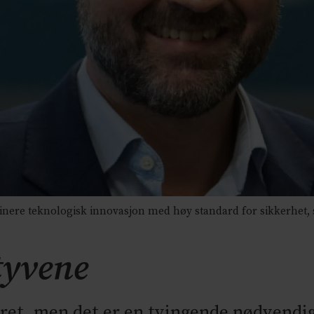
nere teknologisk innovasjon med høy standard for sikkerhet, s
tyvene
aret, men det er en tvingende nødvendig