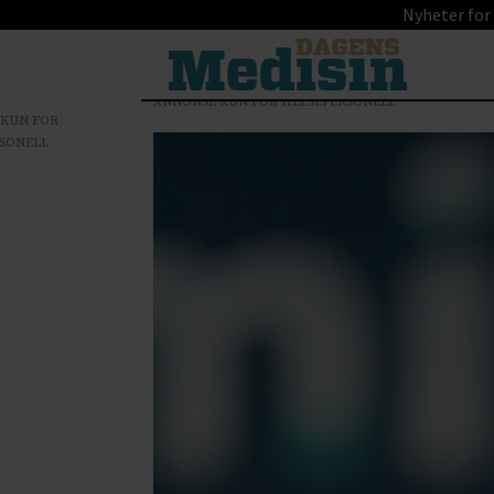
Nyheter for
ANNONSE KUN FOR HELSEPERSONELL
 KUN FOR
SONELL