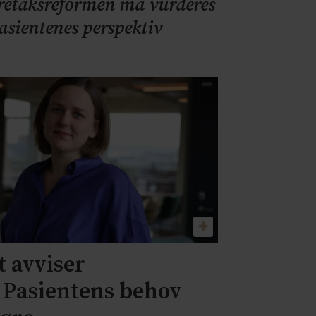
retaksreformen må vurderes
pasientenes perspektiv
 avviser
– Pasientens behov