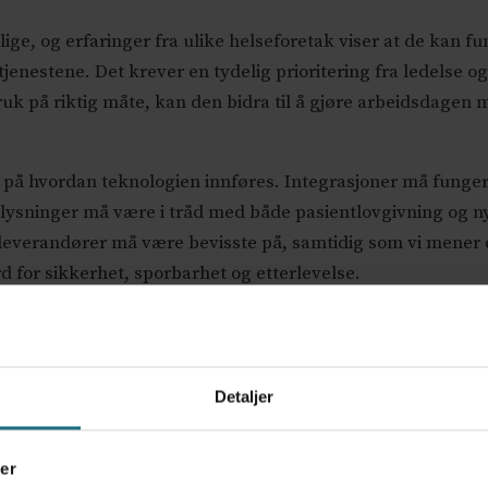
lige, og erfaringer fra ulike helseforetak viser at de kan fu
 tjenestene. Det krever en tydelig prioritering fra ledelse og
k på riktig måte, kan den bidra til å gjøre arbeidsdagen mer
ll på hvordan teknologien innføres. Integrasjoner må fung
lysninger må være i tråd med både pasientlovgivning og ny
gileverandører må være bevisste på, samtidig som vi mener 
 for sikkerhet, sporbarhet og etterlevelse.
 teknologi alene er ikke svaret, men det er en tvingende nø
 å gjøre jobben godt, også når tiden er knapp.
Detaljer
er
ELSE