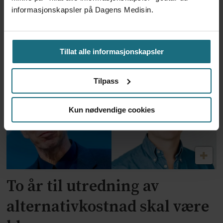
informasjonskapsler på Dagens Medisin.
Feilmedisinert i 18 år – får
millionerstatning
Tillat alle informasjonskapsler
Tilpass
Kun nødvendige cookies
To år til utredning av
alternativkostnad skal være