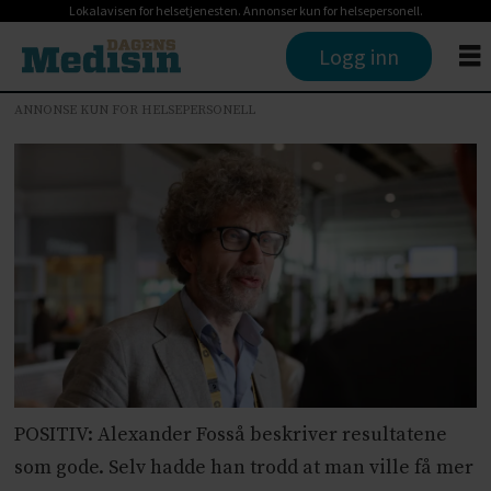
Lokalavisen for helsetjenesten. Annonser kun for helsepersonell.
Logg inn
ANNONSE KUN FOR HELSEPERSONELL
POSITIV: Alexander Fosså beskriver resultatene
som gode. Selv hadde han trodd at man ville få mer