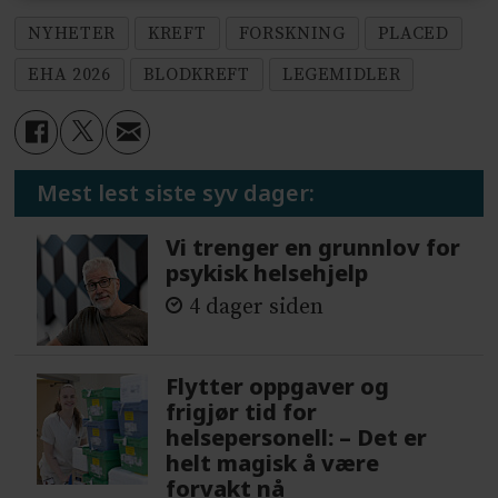
NYHETER
KREFT
FORSKNING
PLACED
EHA 2026
BLODKREFT
LEGEMIDLER
Mest lest siste syv dager:
Vi trenger en grunnlov for
psykisk helsehjelp
4 dager siden
Flytter oppgaver og
frigjør tid for
helsepersonell: – Det er
helt magisk å være
forvakt nå