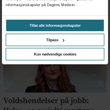
informasjonskapsler på Dagens Medisin.
To år til utredning av
alternativkostnad skal være
Tillat alle informasjonskapsler
klar
Tilpass
Kun nødvendige cookies
Voldshendelser på jobb: