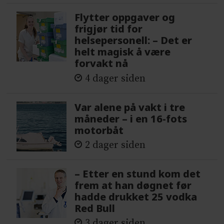
Flytter oppgaver og
frigjør tid for
helsepersonell: – Det er
helt magisk å være
forvakt nå
4 dager siden
Var alene på vakt i tre
måneder – i en 16-fots
motorbåt
2 dager siden
– Etter en stund kom det
frem at han døgnet før
hadde drukket 25 vodka
Red Bull
3 dager siden