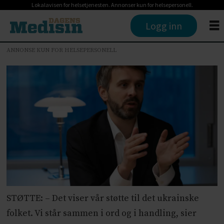
Lokalavisen for helsetjenesten. Annonser kun for helsepersonell.
Logg inn
ANNONSE KUN FOR HELSEPERSONELL
STØTTE: – Det viser vår støtte til det ukrainske
folket. Vi står sammen i ord og i handling, sier