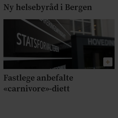
Ny helsebyråd i Bergen
Fastlege anbefalte
«carnivore»-diett