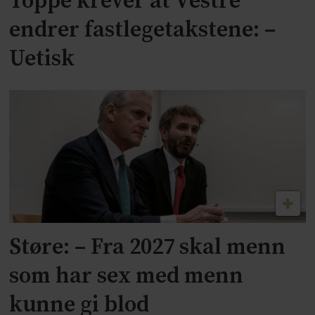
Toppe krever at Vestre
endrer fastlegetakstene: –
Uetisk
Støre: – Fra 2027 skal menn
som har sex med menn
kunne gi blod