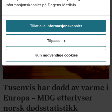
informasjonskapsler på Dagens Medisin.
Ebola-smittetall i Kongo
nærmer seg 4000
Tillat alle informasjonskapsler
Tilpass
Kun nødvendige cookies
Tusenvis har dødd av varme i
Europa – MDG etterlyser
norsk dødsstatistikk