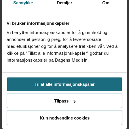
Samtykke
Detaljer
Om
NYHETER
SPESIALISTHELSETJENESTE
Vi bruker informasjonskapsler
Vi benytter informasjonskapsler for å gi innhold og
Mest lest siste syv dager:
annonser et personlig preg, for å levere sosiale
mediefunksjoner og for å analysere trafikken vår. Ved å
Vi trenger en grunnlov for
klikke på “Tillat alle informasjonskapsler” godtar du
psykisk helsehjelp
informasjonskapsler på Dagens Medisin.
5 dager siden
Tillat alle informasjonskapsler
Flytter oppgaver og
frigjør tid for
helsepersonell: – Det er
Tilpass
helt magisk å være
forvakt nå
Kun nødvendige cookies
5 dager siden