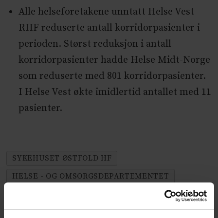
Alle helseforetakene unntatt Helse Vest
RHF reduserte antall korridorpasienter i
perioden. Størst reduksjon i antall
korridorpasienter hadde Helse Midt-Norge
som reduserte med 801 korridorpasienter.
I Helse Vest økte imidlertid antallet med 11
pasienter.
SYKEHUSET ØSTFOLD HF
HELSE - OG OMSORGSDEPARTEMENTET
HELSEMINISTER BENT HØIE (H)
HELSEØKONOMI
KORRIDORPASIENTER