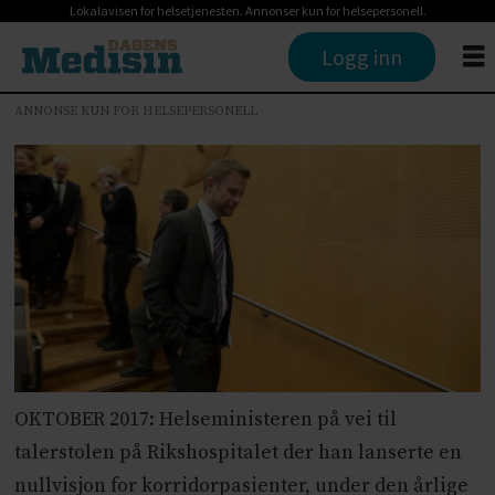
Lokalavisen for helsetjenesten. Annonser kun for helsepersonell.
Logg inn
ANNONSE KUN FOR HELSEPERSONELL
OKTOBER 2017: Helseministeren på vei til
talerstolen på Rikshospitalet der han lanserte en
nullvisjon for korridorpasienter, under den årlige