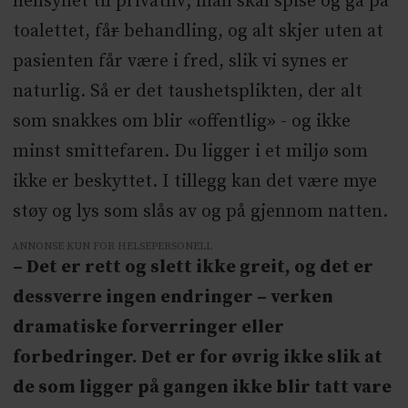
hensynet til privatliv; man skal spise og gå på
toalettet, få
r
behandling, og alt skjer uten at
pasienten får være i fred, slik vi synes er
naturlig. Så er det taushetsplikten, der alt
som snakkes om blir «offentlig» - og ikke
minst smittefaren. Du ligger i et miljø som
ikke er beskyttet. I tillegg kan det være mye
støy og lys som slås av og på gjennom natten.
ANNONSE KUN FOR HELSEPERSONELL
– Det er rett og slett ikke greit, og det er
dessverre ingen endringer – verken
dramatiske forverringer eller
forbedringer. Det er for øvrig ikke slik at
de som ligger på gangen ikke blir tatt vare