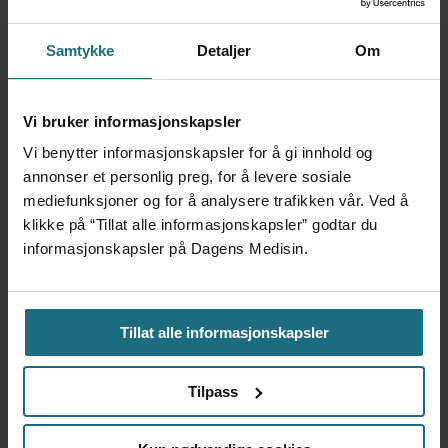
Samtykke
Detaljer
Om
Vi bruker informasjonskapsler
Kliniske studier kommer ikke
Vi benytter informasjonskapsler for å gi innhold og
annonser et personlig preg, for å levere sosiale
til land bare fordi de er gode på
mediefunksjoner og for å analysere trafikken vår. Ved å
klikke på “Tillat alle informasjonskapsler” godtar du
forskning
informasjonskapsler på Dagens Medisin.
Tillat alle informasjonskapsler
Tilpass