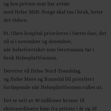
og hos private som har avtale
med
Helse
Midt-Norge skal tas i bruk, heter
det videre.
St. Olavs hospital prioriteres i første fase, det
vil si i november og desember,
når
helse
foretaket som førstemann tar i
bruk
Helse
plattformen.
Deretter vil
Helse
Nord-Trøndelag
og
Helse
Møre og Romsdal bli prioritert
fortløpende når
Helse
plattformen rulles ut.
Det er satt av 40 millioner kroner til
ekstraordinære kjøp fra private i år og 30