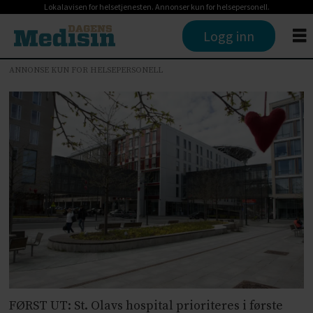
Lokalavisen for helsetjenesten. Annonser kun for helsepersonell.
Logg inn
ANNONSE KUN FOR HELSEPERSONELL
FØRST UT: St. Olavs hospital prioriteres i første