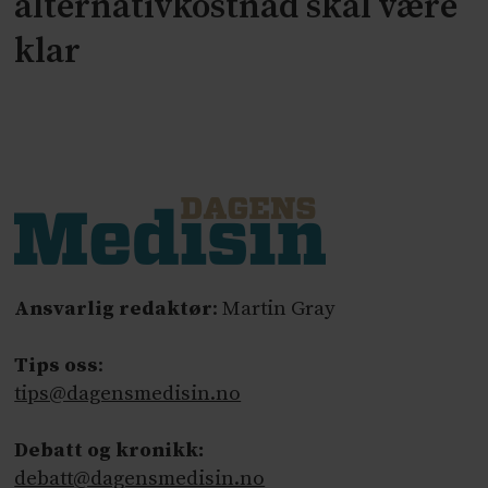
alternativkostnad skal være
klar
Ansvarlig redaktør
: Martin Gray
Tips oss
:
tips@dagensmedisin.no
Debatt og kronikk:
debatt@dagensmedisin.no