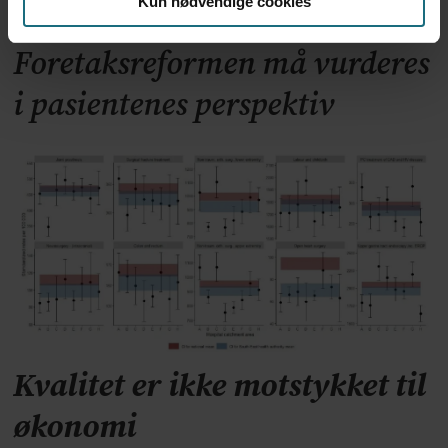
Kun nødvendige cookies
Foretaksreformen må vurderes
i pasientenes perspektiv
Kvalitet er ikke motstykket til
økonomi