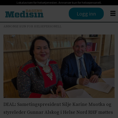
Lokalavisen for helsetjenesten. Annonser kun for helsepersonell.
Logg inn
ANNONSE KUN FOR HELSEPERSONELL
DEAL: Sametingspresident Silje Karine Muotka og
styreleder Gunnar Alskog i Helse Nord RHF møttes