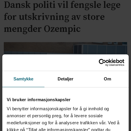
Dansk politi vil fengsle lege
for utskrivning av store
mengder Ozempic
Samtykke
Detaljer
Om
Vi bruker informasjonskapsler
Feilmedisinert i 18 år – får
Vi benytter informasjonskapsler for å gi innhold og
annonser et personlig preg, for å levere sosiale
millionerstatning
mediefunksjoner og for å analysere trafikken vår. Ved å
klikke på “Tillat alle informasjonskapsler” godtar du