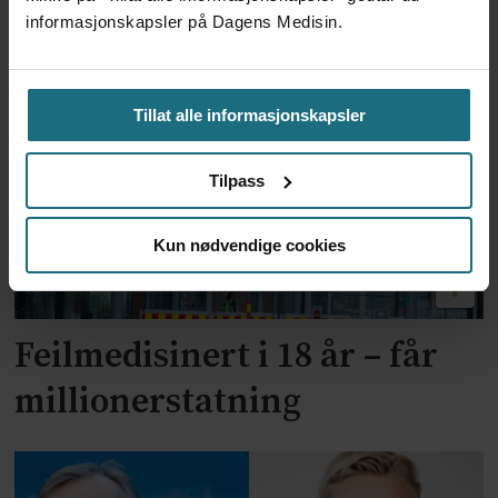
for utskrivning av store
informasjonskapsler på Dagens Medisin.
mengder Ozempic
Tillat alle informasjonskapsler
Tilpass
Kun nødvendige cookies
Feilmedisinert i 18 år – får
millionerstatning