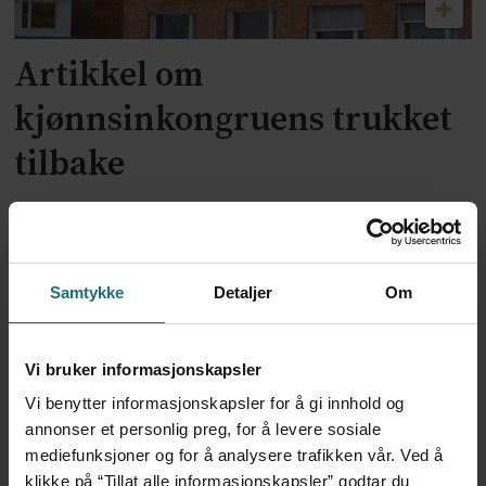
Artikkel om
kjønnsinkongruens trukket
tilbake
Samtykke
Detaljer
Om
Vi bruker informasjonskapsler
Vi benytter informasjonskapsler for å gi innhold og
annonser et personlig preg, for å levere sosiale
Dansk politi vil fengsle lege
mediefunksjoner og for å analysere trafikken vår. Ved å
klikke på “Tillat alle informasjonskapsler” godtar du