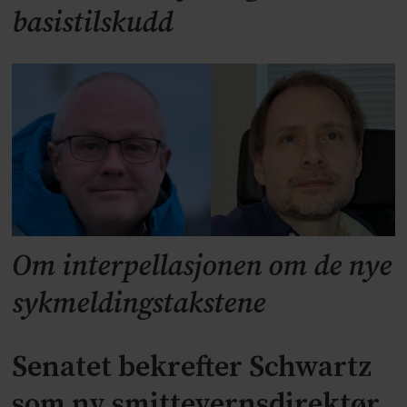
basistilskudd
Om interpellasjonen om de nye
sykmeldingstakstene
Senatet bekrefter Schwartz
som ny smittevernsdirektør