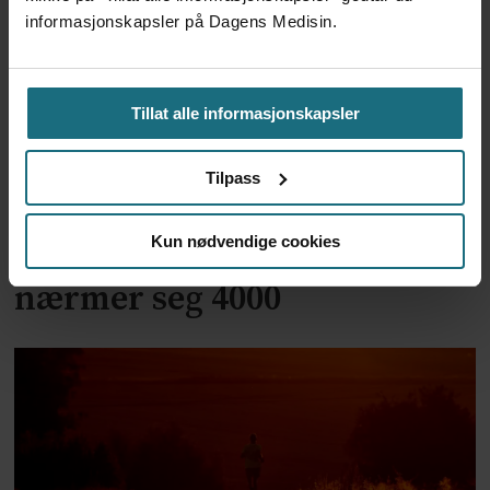
informasjonskapsler på Dagens Medisin.
Tillat alle informasjonskapsler
Tilpass
Kun nødvendige cookies
Ebola-smittetall i Kongo
nærmer seg 4000