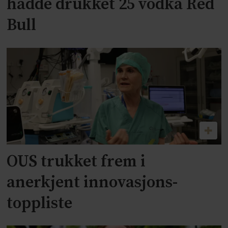
hadde drukket 25 vodka Red
Bull
OUS trukket frem i
anerkjent innovasjons-
toppliste