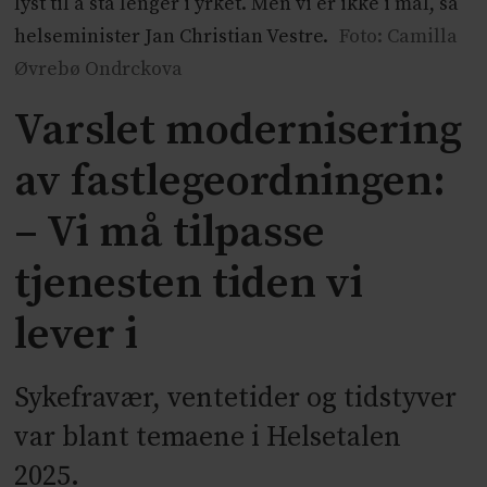
lyst til å stå lenger i yrket. Men vi er ikke i mål, sa
helseminister Jan Christian Vestre.
Foto: Camilla
Øvrebø Ondrckova
Varslet modernisering
av fastlegeordningen:
– Vi må tilpasse
tjenesten tiden vi
lever i
Sykefravær, ventetider og tidstyver
var blant temaene i Helsetalen
2025.