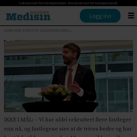
Lokalavisen for helsetjenesten. Annonser kun for helsepersonell.
Logg inn
ANNONSE KUN FOR HELSEPERSONELL
IKKE I MÅL: – Vi har aldri rekruttert flere fastleger
enn nå, og fastlegene sier at de trives bedre og har