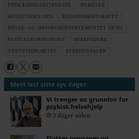
PRIMÆRHELSETJENESTE
NYHETER
HELSETALEN 2025
HELSEDIREKTORATET
HELSE- OG OMSORGSDEPARTEMENTET (HOD)
FASTLEGEORDNINGEN
SYKEFRAVÆR
VENTETIDSLØFTET
SYKEHUSTALEN
Mest lest siste syv dager:
Vi trenger en grunnlov for
psykisk helsehjelp
3 dager siden
Flytter oppgaver og