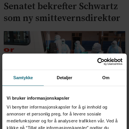
Senatet bekrefter Schwartz
som ny smittevernsdirektør
Samtykke
Detaljer
Om
Trump-administrasjonen
Vi bruker informasjonskapsler
bevilger over 2 milliarder til
Vi benytter informasjonskapsler for å gi innhold og
annonser et personlig preg, for å levere sosiale
kampen mot ebola
mediefunksjoner og for å analysere trafikken vår. Ved å
klikke på “Tillat alle informasjonskapsler” godtar du