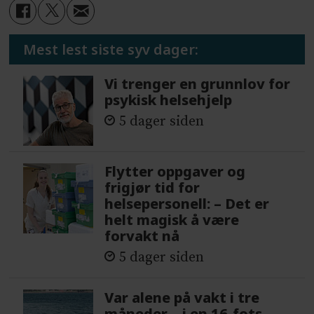
Mest lest siste syv dager:
Vi trenger en grunnlov for
psykisk helsehjelp
5 dager siden
Flytter oppgaver og
frigjør tid for
helsepersonell: – Det er
helt magisk å være
forvakt nå
5 dager siden
Var alene på vakt i tre
måneder – i en 16-fots