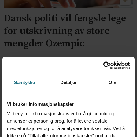
Dansk politi vil fengsle lege
for utskrivning av store
mengder Ozempic
Samtykke
Detaljer
Om
Vi bruker informasjonskapsler
Vi benytter informasjonskapsler for å gi innhold og
annonser et personlig preg, for å levere sosiale
Feilmedisinert i 18 år – får
mediefunksjoner og for å analysere trafikken vår. Ved å
klikke på “Tillat alle informasjonskapsler” godtar du