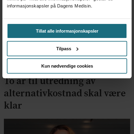
millionerstatning
informasjonskapsler på Dagens Medisin.
Tillat alle informasjonskapsler
Tilpass
Kun nødvendige cookies
To år til utredning av
alternativkostnad skal være
klar