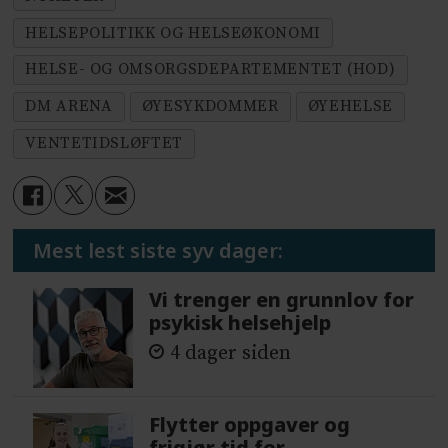
HELSEPOLITIKK OG HELSEØKONOMI
HELSE- OG OMSORGSDEPARTEMENTET (HOD)
DM ARENA
ØYESYKDOMMER
ØYEHELSE
VENTETIDSLØFTET
Mest lest siste syv dager:
Vi trenger en grunnlov for
psykisk helsehjelp
4 dager siden
Flytter oppgaver og
frigjør tid for