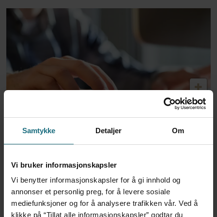
Dansk politi vil fengsle lege
Samtykke
Detaljer
Om
for utskrivning av store
mengder Ozempic
Vi bruker informasjonskapsler
Vi benytter informasjonskapsler for å gi innhold og
annonser et personlig preg, for å levere sosiale
mediefunksjoner og for å analysere trafikken vår. Ved å
klikke på “Tillat alle informasjonskapsler” godtar du