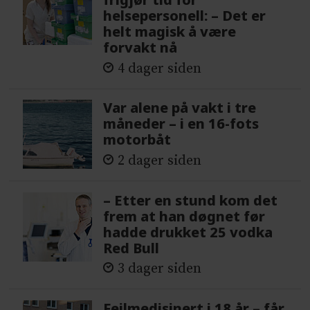
helsepersonell: – Det er
helt magisk å være
forvakt nå
4 dager siden
Var alene på vakt i tre
måneder – i en 16-fots
motorbåt
2 dager siden
– Etter en stund kom det
frem at han døgnet før
hadde drukket 25 vodka
Red Bull
3 dager siden
Feilmedisinert i 18 år – får