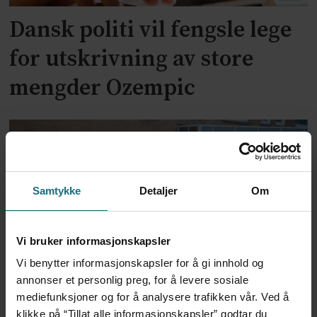
Dansk politi vil fengsle lege
for utskrivning av store
mengder Ozempic
Samtykke
Detaljer
Om
Vi bruker informasjonskapsler
Vi benytter informasjonskapsler for å gi innhold og
Feilmedisinert i 18 år – får
annonser et personlig preg, for å levere sosiale
mediefunksjoner og for å analysere trafikken vår. Ved å
millionerstatning
klikke på “Tillat alle informasjonskapsler” godtar du