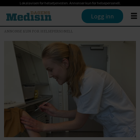
Lokalavisen for helsetjenesten. Annonser kun for helsepersonell.
Logg inn
ANNONSE KUN FOR HELSEPERSONELL