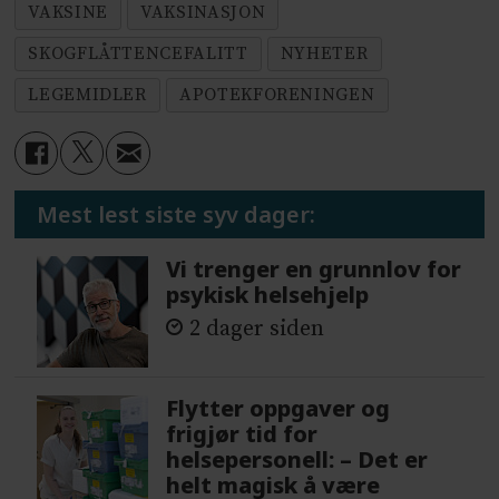
VAKSINE
VAKSINASJON
SKOGFLÅTTENCEFALITT
NYHETER
LEGEMIDLER
APOTEKFORENINGEN
Mest lest siste syv dager:
Vi trenger en grunnlov for
psykisk helsehjelp
2 dager siden
Flytter oppgaver og
frigjør tid for
helsepersonell: – Det er
helt magisk å være