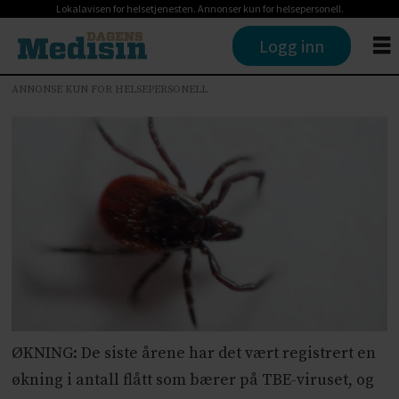
Lokalavisen for helsetjenesten. Annonser kun for helsepersonell.
Logg inn
ANNONSE KUN FOR HELSEPERSONELL
ØKNING: De siste årene har det vært registrert en
økning i antall flått som bærer på TBE-viruset, og