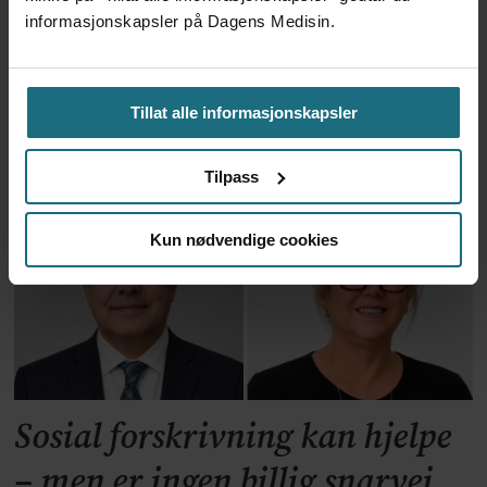
informasjonskapsler på Dagens Medisin.
Var alene på vakt i tre
måneder – i en 16-fots
Tillat alle informasjonskapsler
motorbåt
Tilpass
Kun nødvendige cookies
Sosial forskrivning kan hjelpe
– men er ingen billig snarvei