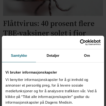
Flåttvirus: 40 prosent flere
TBE-vaksiner solgt i fjor
Samtykke
Detaljer
Om
Vi bruker informasjonskapsler
Vi benytter informasjonskapsler for å gi innhold og
annonser et personlig preg, for å levere sosiale
mediefunksjoner og for å analysere trafikken vår. Ved å
Flere vaksinerer seg mot
klikke på “Tillat alle informasjonskapsler” godtar du
informasjonskapsler på Dagens Medisin.