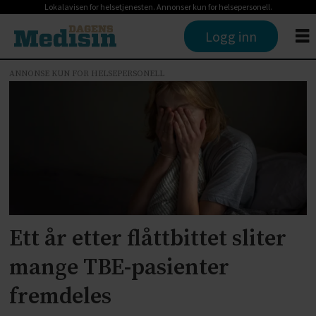
Lokalavisen for helsetjenesten. Annonser kun for helsepersonell.
Logg inn
ANNONSE KUN FOR HELSEPERSONELL
Tag:
skogflåttencefalitt
Ett år etter flåttbittet sliter
mange TBE-pasienter
fremdeles