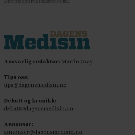
ANNONSE KUN FOR HELSEPERSONELL
Ansvarlig redaktør
: Martin Gray
Tips oss
:
tips@dagensmedisin.no
Debatt og kronikk:
debatt@dagensmedisin.no
Annonser
:
annonser@dagensmedisin.no