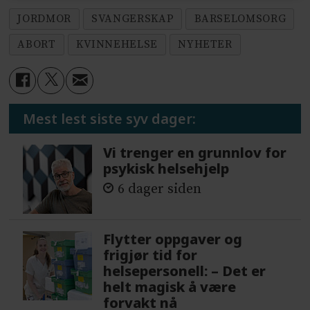
JORDMOR
SVANGERSKAP
BARSELOMSORG
ABORT
KVINNEHELSE
NYHETER
Mest lest siste syv dager:
Vi trenger en grunnlov for
psykisk helsehjelp
6 dager siden
Flytter oppgaver og
frigjør tid for
helsepersonell: – Det er
helt magisk å være
forvakt nå