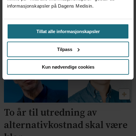
informasjonskapsler på Dagens Medisin.
Feilmedisinert i 18 år – får
millionerstatning
Tillat alle informasjonskapsler
Tilpass
Kun nødvendige cookies
To år til utredning av
alternativkostnad skal være