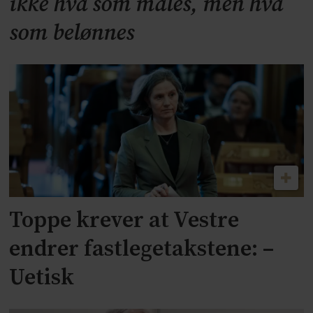
ikke hva som måles, men hva
som belønnes
Toppe krever at Vestre
endrer fastlegetakstene: –
Uetisk