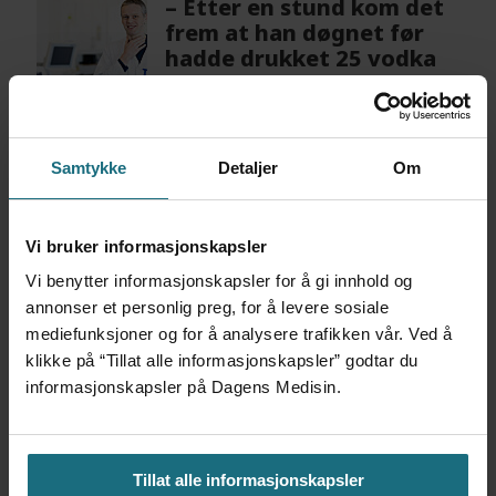
– Etter en stund kom det
frem at han døgnet før
hadde drukket 25 vodka
Red Bull
4 dager siden
Samtykke
Detaljer
Om
Feilmedisinert i 18 år – får
millionerstatning
2 dager siden
Vi bruker informasjonskapsler
Vi benytter informasjonskapsler for å gi innhold og
annonser et personlig preg, for å levere sosiale
mediefunksjoner og for å analysere trafikken vår. Ved å
klikke på “Tillat alle informasjonskapsler” godtar du
informasjonskapsler på Dagens Medisin.
Tillat alle informasjonskapsler