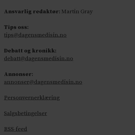
Ansvarlig redaktør
: Martin Gray
Tips oss
:
tips@dagensmedisin.no
Debatt og kronikk:
debatt@dagensmedisin.no
Annonser
:
annonser@dagensmedisin.no
Personvernerklæring
Salgsbetingelser
RSS-feed