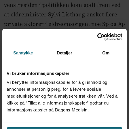
venstresiden i politikken kom godt frem ved
at eldreminister Sylvi Listhaug ønsket flere
private aktører i eldreomsorgen, noe Sp og Ap
advarte mot.
Samtykke
Detaljer
Om
NYHETER
PRIMÆRHELSETJENESTE
Vi bruker informasjonskapsler
Vi benytter informasjonskapsler for å gi innhold og
Mest lest siste syv dager:
annonser et personlig preg, for å levere sosiale
mediefunksjoner og for å analysere trafikken vår. Ved å
Vi trenger en grunnlov for
klikke på “Tillat alle informasjonskapsler” godtar du
psykisk helsehjelp
informasjonskapsler på Dagens Medisin.
3 dager siden