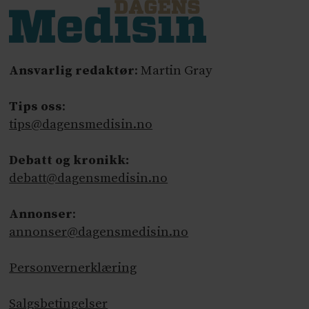
Ansvarlig redaktør
: Martin Gray
Tips oss
:
tips@dagensmedisin.no
Debatt og kronikk:
debatt@dagensmedisin.no
Annonser
:
annonser@dagensmedisin.no
Personvernerklæring
Salgsbetingelser