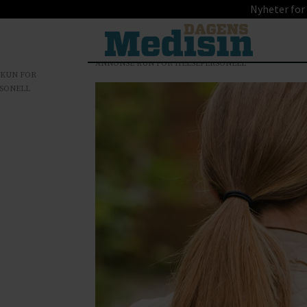
Nyheter for
ANNONSE KUN FOR HELSEPERSONELL
 KUN FOR
SONELL