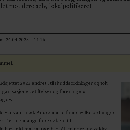
t mot dere selv, lokalpolitikere!
26.04.2023 - 14:16
ERT
ammel.
dsjettet 2023 endret i tilskuddsordninger og tok
ganisasjoner, stiftelser og foreningers
og av.
 de var vant med. Andre måtte finne hvilke ordninger
r. Det ble mange flere søkere til
de har søkt om, mange har fått mindre, og veldig