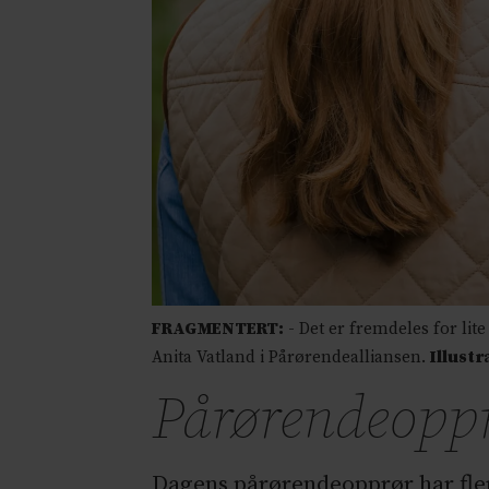
FRAGMENTERT:
- Det er fremdeles for lit
Anita Vatland i Pårørendealliansen.
Illustr
Pårørendeopprø
Dagens pårørendeopprør har fler