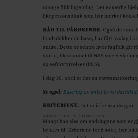
mange fikk ingenting. Det er særlig hjel
likepersonstiltak som har merket kons
RÅD TIL PÅRØRENDE.
Også de som dri
landsdekkende base, har fått avslag i or
andre. Dette er sentre hvor fagfolk gir r
støtte, blant annet til NKS sine Veiled
spiseforstyrrelser (ROS).
I dag 26. april er det en støttemarkeri
Se også:
Rasering av unikt lavterskeltilbud
KRITERIENE.
Det er ikke hva du gjør 
ANNONSE KUN FOR HELSEPERSONELL
Mangt kan sies om endringene som er gjo
brukes til. Kriteriene for å søke, har b