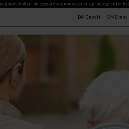
 deg som jobber i helsesektoren. Annonser er kun beregnet for hel
DM Debatt
DM Event