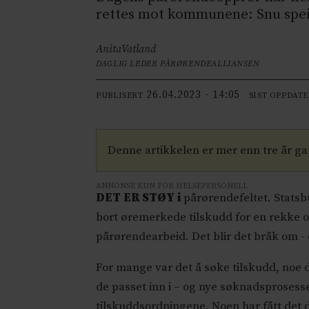
rettes mot kommunene: Snu speile
Anita
Vatland
DAGLIG LEDER PÅRØRENDEALLIANSEN
26.04.2023 - 14:05
PUBLISERT
SIST OPPDAT
Denne artikkelen er mer enn tre år g
ANNONSE KUN FOR HELSEPERSONELL
DET ER STØY i
pårørendefeltet. Statsbu
bort øremerkede tilskudd for en rekke or
pårørendearbeid. Det blir det bråk om - 
For mange
var det å søke tilskudd, noe
de passet inn i – og nye søknadsprosesse
tilskuddsordningene. Noen har fått det 