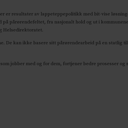
ser er resultater av lappeteppepolitikk med bit-vise løsnin
id på pårørendefeltet, fra nasjonalt hold og ut i kommune
og Helsedirektoratet.
De kan ikke basere sitt pårørendearbeid på en statlig til
 som jobber med og for dem, fortjener bedre prosesser og 