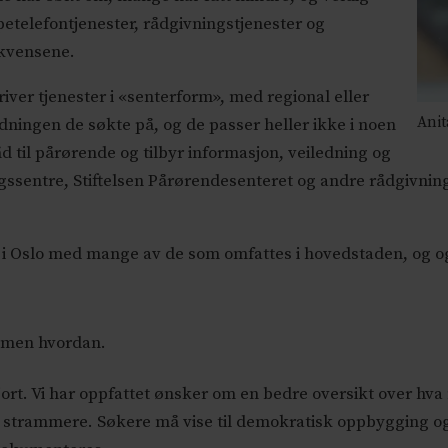
petelefontjenester, rådgivningstjenester og
ekvensene.
ver tjenester i «senterform», med regional eller
Anit
dningen de søkte på, og de passer heller ikke i noen
åd til pårørende og tilbyr informasjon, veiledning og
ningssentre, Stiftelsen Pårørendesenteret og andre rådgivn
ng i Oslo med mange av de som omfattes i hovedstaden, og 
- men hvordan.
rt. Vi har oppfattet ønsker om en bedre oversikt over hva 
litt strammere. Søkere må vise til demokratisk oppbygging o