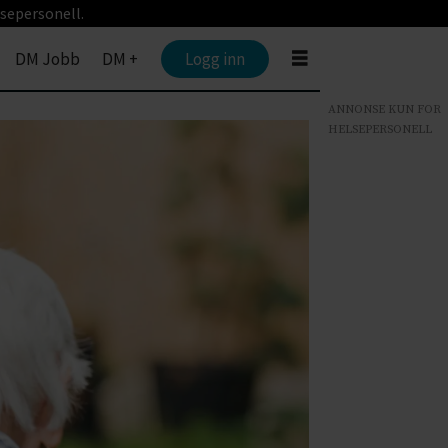
sepersonell.
DM Jobb
DM +
Logg inn
ANNONSE KUN FOR
HELSEPERSONELL