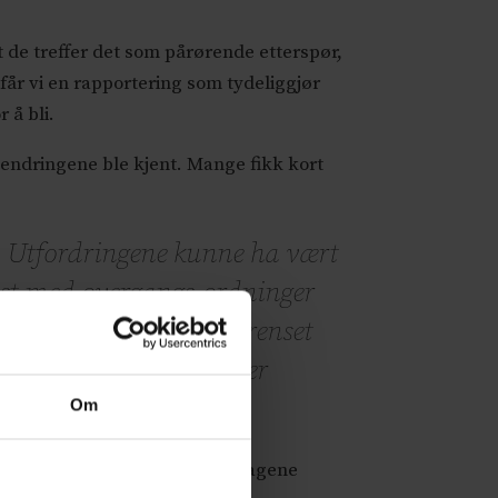
t de treffer det som pårørende etterspør,
 får vi en rapportering som tydeliggjør
 å bli.
 endringene ble kjent. Mange fikk kort
Utfordringene kunne ha vært
øst med overgangs-ordninger
om gir rom for tidsbegrenset
mstilling og tilpasninger
Om
nepolitikere har de siste dagene