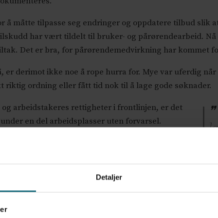
dokumenteres.
or å måtte tilpasse seg endringer og oppdatere tilbud slik a
ilskudd har vært tildelt til bruker- og pårørendearbeid. Nå
iltak. Det er bra, for pårørendemedvirkning har kommet for
, er derimot ikke noe å rope hurra for. Mye var uferdig når
 riktig ordning eller fått tid nok til å lage gode søknader.
 og arbeidstakeres rettigheter i frontlinjen, er det
 under en del arbeidsplasser uten forvarsel.
l
pt.
s
ordninger som gir rom for tidsbegrenset omstilling
o
 som har skjedd og ikke gå for tilgivelse fremfor
Detaljer
r løsninger i revidert budsjett.
roper på staten, men hva med deres ansvar?
Mange kommu
er