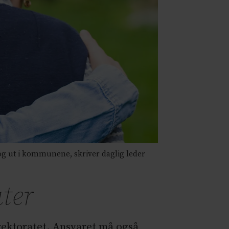
 og ut i kommunene, skriver daglig leder
ater
rektoratet. Ansvaret må også