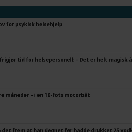
ov for psykisk helsehjelp
frigjør tid for helsepersonell: – Det er helt magisk
tre måneder – i en 16-fots motorbåt
m det frem at han døgnet før hadde drukket 25 vodk