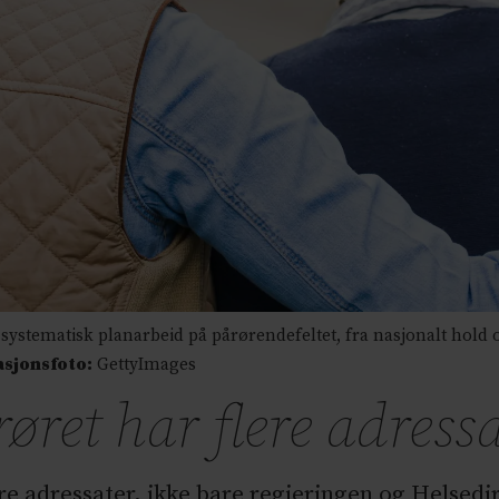
e systematisk planarbeid på pårørendefeltet, fra nasjonalt hold
asjonsfoto:
GettyImages
ret har flere adress
e adressater, ikke bare regjeringen og Helsedi