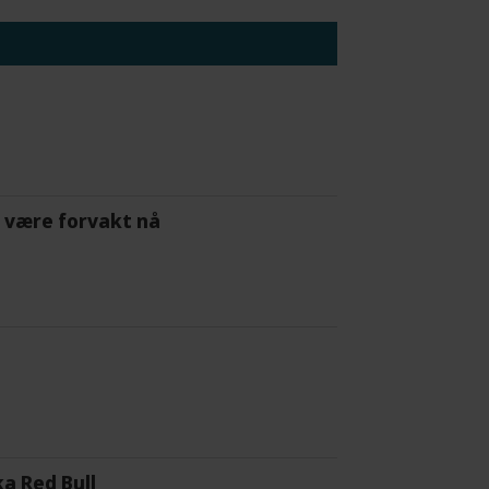
 å være forvakt nå
a Red Bull