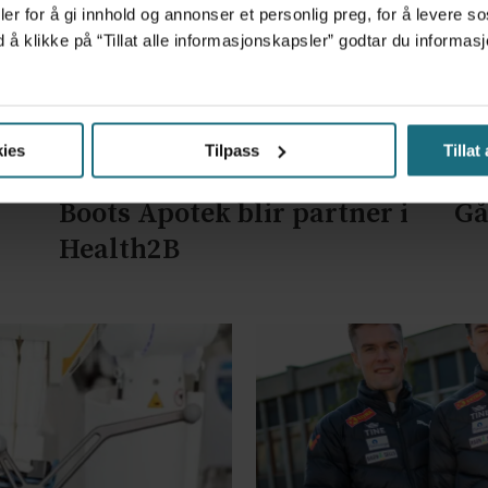
er for å gi innhold og annonser et personlig preg, for å levere s
d å klikke på “Tillat alle informasjonskapsler” godtar du inform
ies
Tilpass
Tillat
Boots Apotek blir partner i
Gå
Health2B