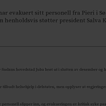
r evakuert sitt personell fra Pieri i S
 henholdsvis støtter president Salva K
r-Sudans hovedstad Juba brøt ut i slutten av desember og
tilbudt helsehjelp i delstaten, men opplyser at regjeringe
personell slipper inn, og evakueringen av kritisk syke pas