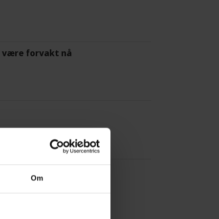
 å være forvakt nå
Om