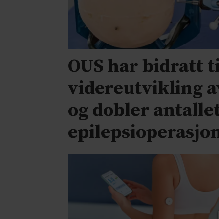
OUS har bidratt ti
videreutvikling a
og dobler antalle
epilepsioperasjo