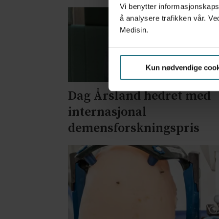
Vi benytter informasjonskapsl
å analysere trafikken vår. Ve
Medisin.
Kun nødvendige cook
Dag Årsland hedret med
internasjonal
demensforskningspris