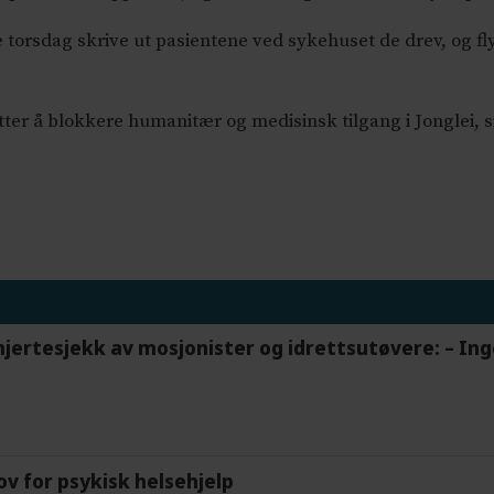
e torsdag skrive ut pasientene ved sykehuset de drev, og
setter å blokkere humanitær og medisinsk tilgang i Jonglei, 
hjertesjekk av mosjonister og idrettsutøvere: – In
ov for psykisk helsehjelp