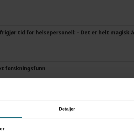
frigjør tid for helsepersonell: – Det er helt magisk
et forskningsfunn
feil som lege, gjør du sannsynligvis ikke noen ting
Detaljer
er