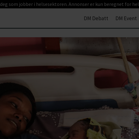
 deg som jobber i helsesektoren. Annonser er kun beregnet for hel
DM Debatt
DM Event