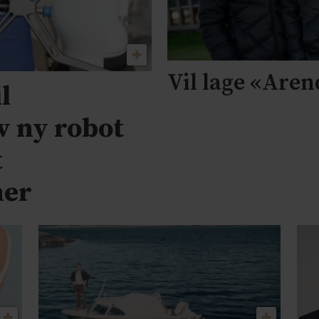
Vil lage «Aren
l
v ny robot
t
ner