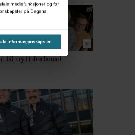
osiale mediefunksjoner og for
asjonskapsler på Dagens
 alle informasjonskapsler
r til nytt forbund