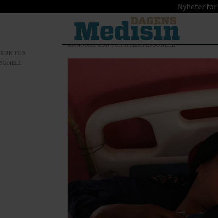
Nyheter for
ANNONSE KUN FOR HELSEPERSONELL
 KUN FOR
SONELL