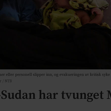
 eller personell slipper inn, og evakueringen av kritisk syke 
r / NTB
Sudan har tvunget M