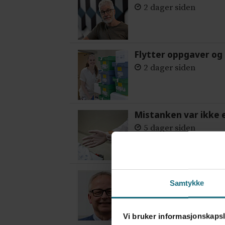
2 dager siden
Flytter oppgaver og 
2 dager siden
Mistanken var ikke 
5 dager siden
– Hvis du aldri gjør 
Samtykke
6 dager siden
Vi bruker informasjonskapsl