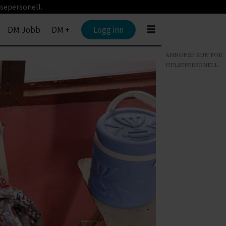
sepersonell.
DM Jobb
DM +
Logg inn
ANNONSE KUN FOR
HELSEPERSONELL