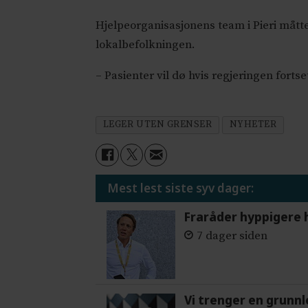
Hjelpeorganisasjonens team i Pieri mått
lokalbefolkningen.
– Pasienter vil dø hvis regjeringen fort
LEGER UTEN GRENSER
NYHETER
Mest lest siste syv dager:
Fraråder hyppigere 
7 dager siden
Vi trenger en grunnl